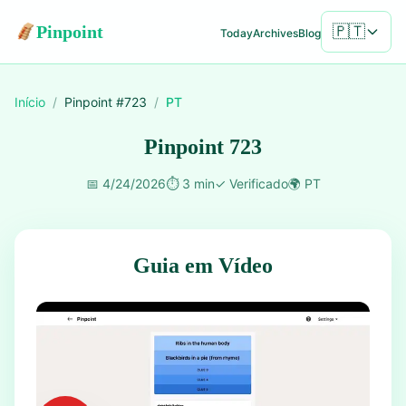
Pinpoint
🇵🇹
Today
Archives
Blog
Início
/
Pinpoint #
723
/
PT
Pinpoint 723
📅
4/24/2026
⏱️
3 min
✓
Verificado
🌍
PT
Guia em Vídeo