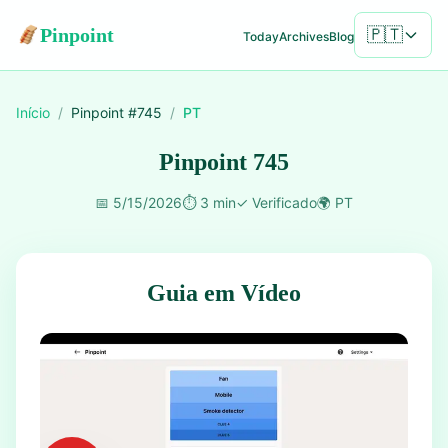
Pinpoint
🇵🇹
Today
Archives
Blog
Início
/
Pinpoint #
745
/
PT
Pinpoint 745
📅
5/15/2026
⏱️
3 min
✓
Verificado
🌍
PT
Guia em Vídeo