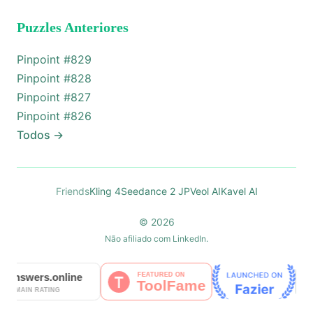
Puzzles Anteriores
Pinpoint #
829
Pinpoint #
828
Pinpoint #
827
Pinpoint #
826
Todos
→
Friends
Kling 4
Seedance 2 JP
Veol AI
Kavel AI
© 2026
Não afiliado com LinkedIn.