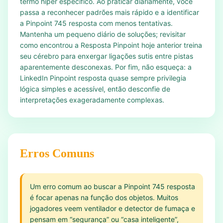
termo hiper específico. Ao praticar diariamente, você
passa a reconhecer padrões mais rápido e a identificar
a Pinpoint 745 resposta com menos tentativas.
Mantenha um pequeno diário de soluções; revisitar
como encontrou a Resposta Pinpoint hoje anterior treina
seu cérebro para enxergar ligações sutis entre pistas
aparentemente desconexas. Por fim, não esqueça: a
LinkedIn Pinpoint resposta quase sempre privilegia
lógica simples e acessível, então desconfie de
interpretações exageradamente complexas.
Erros Comuns
Um erro comum ao buscar a Pinpoint 745 resposta
é focar apenas na função dos objetos. Muitos
jogadores veem ventilador e detector de fumaça e
pensam em “segurança” ou “casa inteligente”,