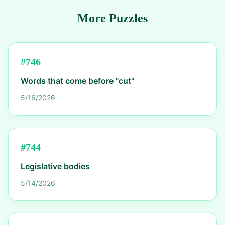
More Puzzles
#
746
Words that come before "cut"
5/16/2026
#
744
Legislative bodies
5/14/2026