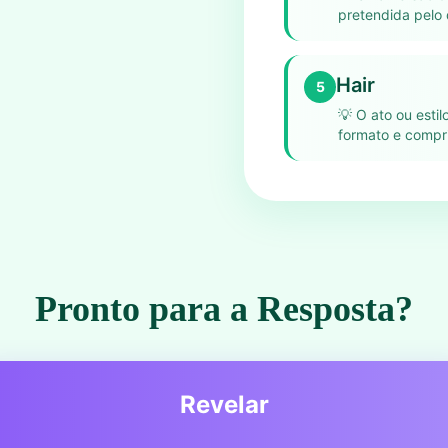
pretendida pelo d
Hair
5
💡
O ato ou estil
formato e compr
Pronto para a Resposta?
Revelar