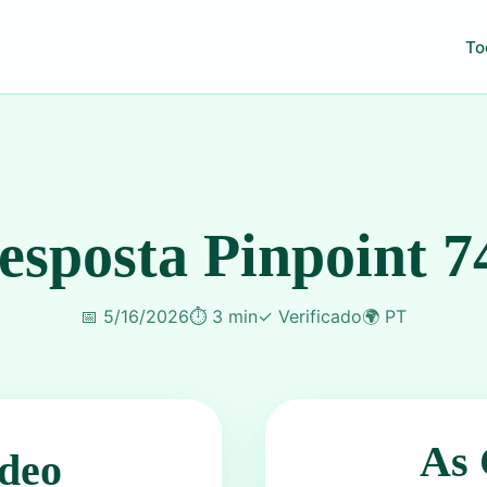
To
esposta Pinpoint 7
📅
5/16/2026
⏱️
3 min
✓
Verificado
🌍
PT
As 
deo