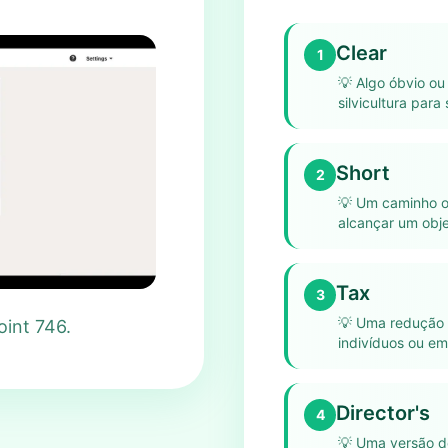
Clear
1
💡
Algo óbvio o
silvicultura para 
Short
2
💡
Um caminho ou
alcançar um obje
Tax
3
💡
Uma redução 
oint 746.
indivíduos ou em
Director's
4
💡
Uma versão d