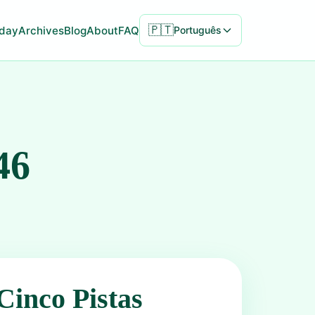
🇵🇹
day
Archives
Blog
About
FAQ
Português
46
Cinco Pistas