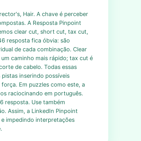
rector's, Hair. A chave é perceber
ompostas. A Resposta Pinpoint
mos clear cut, short cut, tax cut,
46 resposta fica óbvia: são
vidual de cada combinação. Clear
 é um caminho mais rápido; tax cut é
 corte de cabelo. Todas essas
 pistas inserindo possíveis
força. Em puzzles como este, a
mos raciocinando em português.
746 resposta. Use também
o. Assim, a LinkedIn Pinpoint
e e impedindo interpretações
.