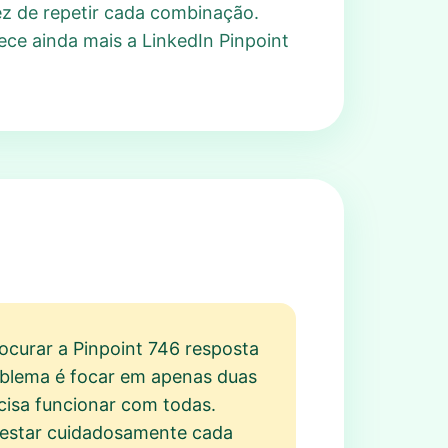
ez de repetir cada combinação.
ece ainda mais a LinkedIn Pinpoint
ocurar a Pinpoint 746 resposta
roblema é focar em apenas duas
ecisa funcionar com todas.
testar cuidadosamente cada