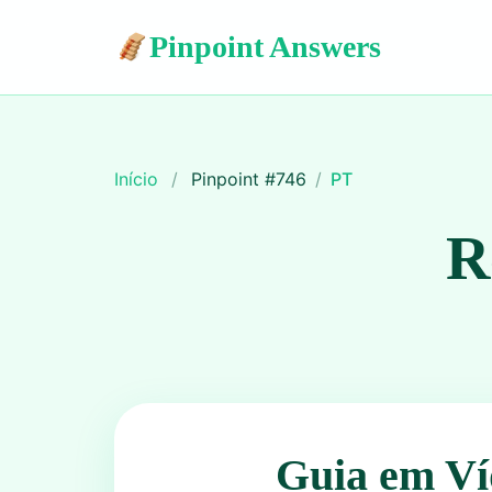
Pinpoint Answers
Início
/
Pinpoint #
746
/
PT
R
Guia em Ví