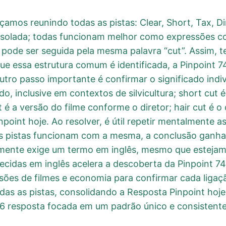
çamos reunindo todas as pistas: Clear, Short, Tax, Di
isolada; todas funcionam melhor como expressões c
 pode ser seguida pela mesma palavra “cut”. Assim, te
que essa estrutura comum é identificada, a Pinpoint 7
utro passo importante é confirmar o significado indi
ido, inclusive em contextos de silvicultura; short cut
 é a versão do filme conforme o diretor; hair cut é o
oint hoje. Ao resolver, é útil repetir mentalmente as
 pistas funcionam com a mesma, a conclusão ganha 
lmente exige um termo em inglês, mesmo que esteja
nhecidas em inglês acelera a descoberta da Pinpoint 
ões de filmes e economia para confirmar cada ligaçã
das as pistas, consolidando a Resposta Pinpoint hoj
46 resposta focada em um padrão único e consistente