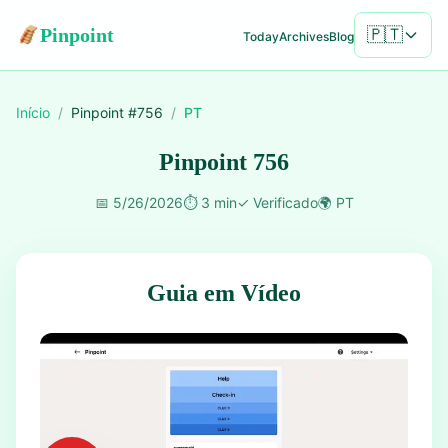
Pinpoint
🇵🇹
Today
Archives
Blog
Início
/
Pinpoint #
756
/
PT
Pinpoint 756
📅
5/26/2026
⏱️
3 min
✓
Verificado
🌍
PT
Guia em Vídeo