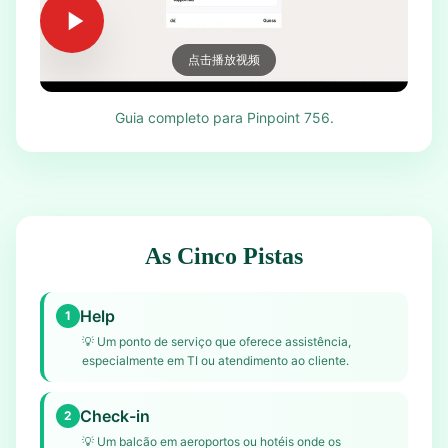
点击播放视频
Guia completo para Pinpoint 756.
As Cinco Pistas
Help
1
💡
Um ponto de serviço que oferece assistência,
especialmente em TI ou atendimento ao cliente.
Check-in
2
💡
Um balcão em aeroportos ou hotéis onde os