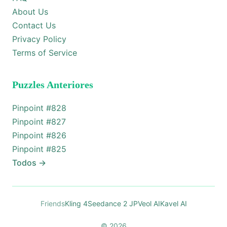
About Us
Contact Us
Privacy Policy
Terms of Service
Puzzles Anteriores
Pinpoint #
828
Pinpoint #
827
Pinpoint #
826
Pinpoint #
825
Todos
→
Friends
Kling 4
Seedance 2 JP
Veol AI
Kavel AI
© 2026