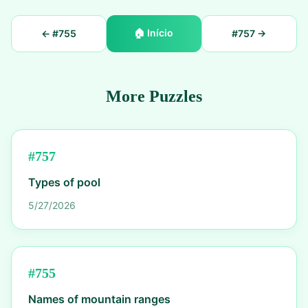
🏠
Início
← #
755
#
757
→
More Puzzles
#
757
Types of pool
5/27/2026
#
755
Names of mountain ranges