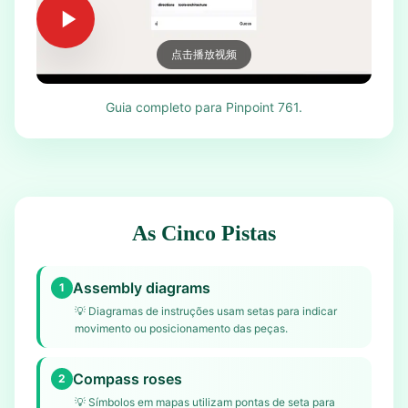
点击播放视频
Guia completo para Pinpoint 761.
As Cinco Pistas
Assembly diagrams
1
💡
Diagramas de instruções usam setas para indicar
movimento ou posicionamento das peças.
Compass roses
2
💡
Símbolos em mapas utilizam pontas de seta para