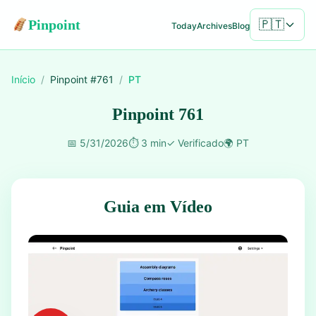
Pinpoint
🇵🇹
Today
Archives
Blog
Início
/
Pinpoint #
761
/
PT
Pinpoint 761
📅
5/31/2026
⏱️
3 min
✓
Verificado
🌍
PT
Guia em Vídeo