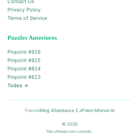
Contact Us
Privacy Policy
Terms of Service
Puzzles Anteriores
Pinpoint #
826
Pinpoint #
825
Pinpoint #
824
Pinpoint #
823
Todos
→
Friends
Kling 4
Seedance 2 JP
Veol AI
Kavel AI
© 2026
Não afiliado com LinkedIn.