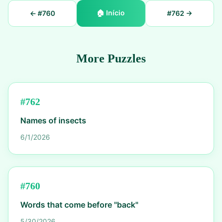
🏠
Início
← #
760
#
762
→
More Puzzles
#
762
Names of insects
6/1/2026
#
760
Words that come before "back"
5/30/2026