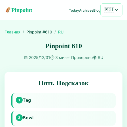
Pinpoint
🇷🇺
Today
Archives
Blog
Главная
/
Pinpoint #
610
/
RU
Pinpoint 610
📅
2025/12/31
⏱️
3 мин
✓
Проверено
🌍
RU
Пять Подсказок
Tag
1
Bowl
2