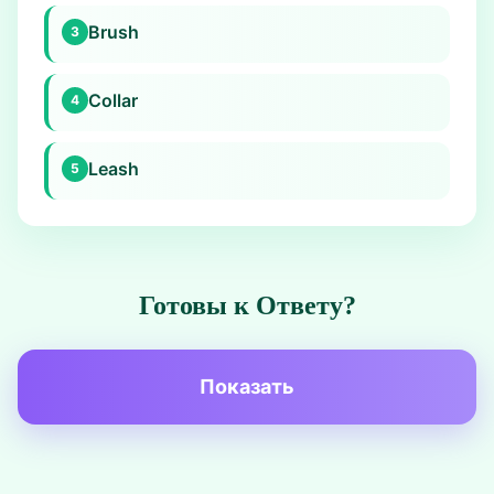
Brush
3
Collar
4
Leash
5
Готовы к Ответу?
Показать