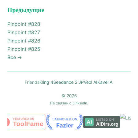
Предыдущие
Pinpoint #
828
Pinpoint #
827
Pinpoint #
826
Pinpoint #
825
Все
→
Friends
Kling 4
Seedance 2 JP
Veol AI
Kavel AI
© 2026
Не связан с LinkedIn.