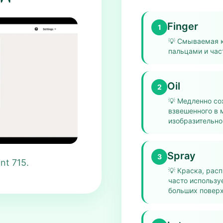
Finger
1
💡
Смываемая к
пальцами и час
Oil
2
💡
Медленно сох
взвешенного в 
изобразительно
Spray
3
nt 715.
💡
Краска, расп
часто использу
больших поверх