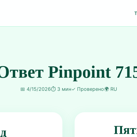
Ответ Pinpoint 71
📅
4/15/2026
⏱️
3 мин
✓
Проверено
🌍
RU
Пят
ид