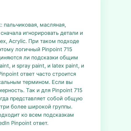
к: пальчиковая, масляная,
о сначала игнорировать детали и
ex, Acrylic. При таком подходе
этому логичный Pinpoint 715
единяются ли подсказки общим
, и spray paint, и latex paint, и
Pinpoint ответ часто строится
рсальным термином. Если вы
рность. Так и для Pinpoint 715
сегда представляет собой общую
утри более широкой группы.
одходит ко всем подсказкам
In Pinpoint ответ.