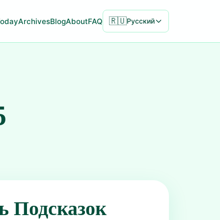
🇷🇺
Today
Archives
Blog
About
FAQ
Русский
5
ь Подсказок