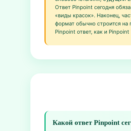
Ответ Pinpoint сегодня обя
«виды красок». Наконец, ча
формат обычно строится на п
Pinpoint ответ, как и Pinpoin
Какой ответ Pinpoint се