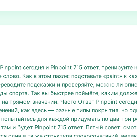
inpoint сегодня и Pinpoint 715 ответ, тренируйте
слово. Как в этом пазле: подставьте «paint» к к
ереводите подсказки и проверяйте, можно ли опис
ды спорта. Так вы быстрее поймёте, каким должен 
 на прямом значении. Часто Ответ Pinpoint сегод
нений, как здесь — разные типы покрытия, но од
 попытайтесь для каждой придумать по два-три р
там и будет Pinpoint 715 ответ. Пятый совет: смот
ся одна и та же структура словосочетаний, велик