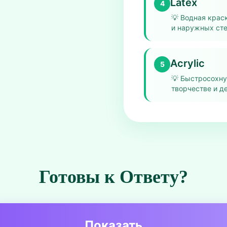
Latex
4
💡
Водная крас
и наружных сте
Acrylic
5
💡
Быстросохну
творчестве и д
Готовы к Ответу?
Показать