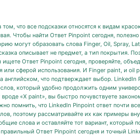
в том, что все подсказки относятся к видам красо
вая. Чтобы найти Ответ Pinpoint сегодня, полезн
ю могут образовать слова Finger, Oil, Spray, Lat
сказка описывает не предмет, а тип покрытия. По
ы ищете Ответ Pinpoint сегодня, проверяйте, объ
и сферой использования. И Finger paint, и oil paint
 на английском, что подтверждает выбор. LinkedIn 
к слов, который удобно продолжить одним униве
роде «X paint», вы быстро почувствуете закономе
но помнить, что LinkedIn Pinpoint ответ почти в
 слов, поэтому рассматривайте их как примеры вн
бщие слова и оставляйте тот вариант, который п
правильный Ответ Pinpoint сегодня и точный Linked