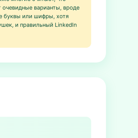
т очевидные варианты, вроде
е буквы или шифры, хотя
ушек, и правильный LinkedIn