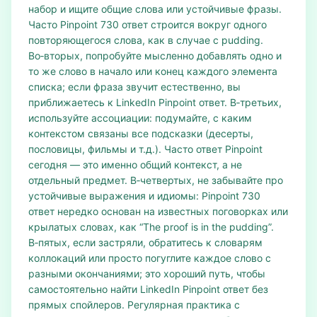
набор и ищите общие слова или устойчивые фразы.
Часто Pinpoint 730 ответ строится вокруг одного
повторяющегося слова, как в случае с pudding.
Во‑вторых, попробуйте мысленно добавлять одно и
то же слово в начало или конец каждого элемента
списка; если фраза звучит естественно, вы
приближаетесь к LinkedIn Pinpoint ответ. В‑третьих,
используйте ассоциации: подумайте, с каким
контекстом связаны все подсказки (десерты,
пословицы, фильмы и т.д.). Часто ответ Pinpoint
сегодня — это именно общий контекст, а не
отдельный предмет. В‑четвертых, не забывайте про
устойчивые выражения и идиомы: Pinpoint 730
ответ нередко основан на известных поговорках или
крылатых словах, как “The proof is in the pudding”.
В‑пятых, если застряли, обратитесь к словарям
коллокаций или просто погуглите каждое слово с
разными окончаниями; это хороший путь, чтобы
самостоятельно найти LinkedIn Pinpoint ответ без
прямых спойлеров. Регулярная практика с