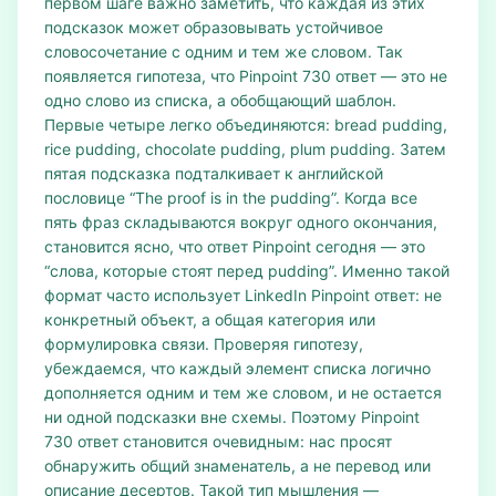
первом шаге важно заметить, что каждая из этих
подсказок может образовывать устойчивое
словосочетание с одним и тем же словом. Так
появляется гипотеза, что Pinpoint 730 ответ — это не
одно слово из списка, а обобщающий шаблон.
Первые четыре легко объединяются: bread pudding,
rice pudding, chocolate pudding, plum pudding. Затем
пятая подсказка подталкивает к английской
пословице “The proof is in the pudding”. Когда все
пять фраз складываются вокруг одного окончания,
становится ясно, что ответ Pinpoint сегодня — это
“слова, которые стоят перед pudding”. Именно такой
формат часто использует LinkedIn Pinpoint ответ: не
конкретный объект, а общая категория или
формулировка связи. Проверяя гипотезу,
убеждаемся, что каждый элемент списка логично
дополняется одним и тем же словом, и не остается
ни одной подсказки вне схемы. Поэтому Pinpoint
730 ответ становится очевидным: нас просят
обнаружить общий знаменатель, а не перевод или
описание десертов. Такой тип мышления —