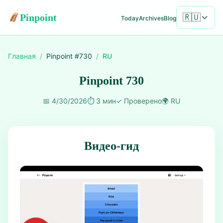
Pinpoint
🇷🇺
Today
Archives
Blog
Главная
/
Pinpoint #
730
/
RU
Pinpoint 730
📅
4/30/2026
⏱️
3 мин
✓
Проверено
🌍
RU
Видео-гид