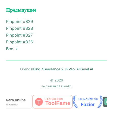
Предыдущие
Pinpoint #
829
Pinpoint #
828
Pinpoint #
827
Pinpoint #
826
Все
→
Friends
Kling 4
Seedance 2 JP
Veol AI
Kavel AI
© 2026
Не связан с LinkedIn.