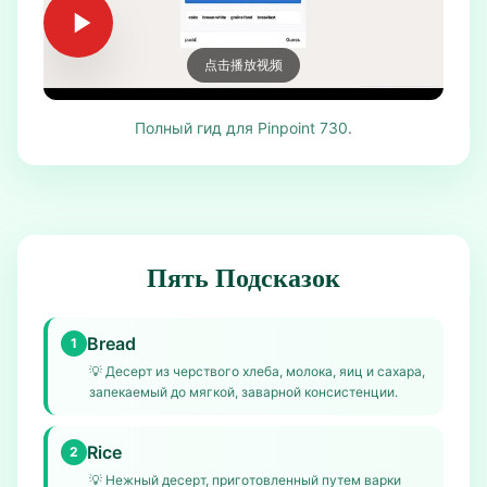
点击播放视频
Полный гид для Pinpoint 730.
Пять Подсказок
Bread
1
💡
Десерт из черствого хлеба, молока, яиц и сахара,
запекаемый до мягкой, заварной консистенции.
Rice
2
💡
Нежный десерт, приготовленный путем варки