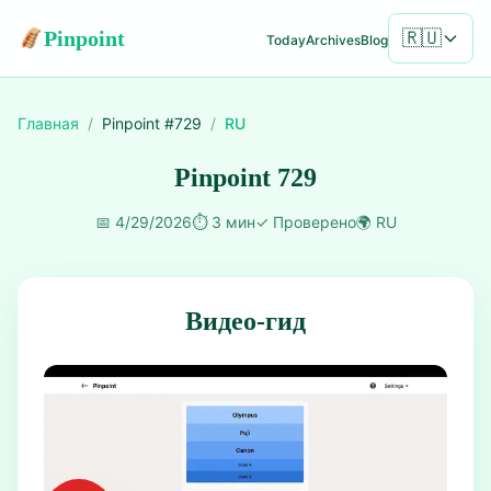
Pinpoint
🇷🇺
Today
Archives
Blog
Главная
/
Pinpoint #
729
/
RU
Pinpoint 729
📅
4/29/2026
⏱️
3 мин
✓
Проверено
🌍
RU
Видео-гид