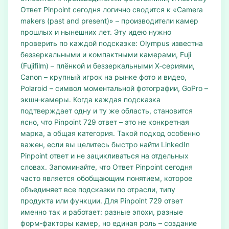
Ответ Pinpoint сегодня логично сводится к «Camera
makers (past and present)» – производители камер
прошлых и нынешних лет. Эту идею нужно
проверить по каждой подсказке: Olympus известна
беззеркальными и компактными камерами, Fuji
(Fujifilm) – плёнкой и беззеркальными X‑сериями,
Canon – крупный игрок на рынке фото и видео,
Polaroid – символ моментальной фотографии, GoPro –
экшн‑камеры. Когда каждая подсказка
подтверждает одну и ту же область, становится
ясно, что Pinpoint 729 ответ – это не конкретная
марка, а общая категория. Такой подход особенно
важен, если вы целитесь быстро найти LinkedIn
Pinpoint ответ и не зацикливаться на отдельных
словах. Запоминайте, что Ответ Pinpoint сегодня
часто является обобщающим понятием, которое
объединяет все подсказки по отрасли, типу
продукта или функции. Для Pinpoint 729 ответ
именно так и работает: разные эпохи, разные
форм‑факторы камер, но единая роль – создание