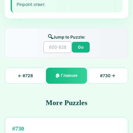
Pinpoint ответ.
🔍
Jump to Puzzle:
Go
🏠
Главная
← #
728
#
730
→
More Puzzles
#
730