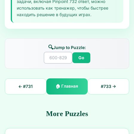
задачи, включая Pinpoint 732 ответ, можно
использовать как тренажер, чтобы быстрее
находить решение в будущих играх.
🔍
Jump to Puzzle:
Go
🏠
Главная
← #
731
#
733
→
More Puzzles