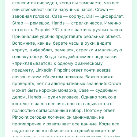
становится очевиден, когда вы замечаете, что все
они описывают части наручных часов. Crown —
заводная головка, Case — корпус, Dial — циферблат,
Strap — ремешок, Hands — стрелки часов. Именно
это и есть Pinpoint 732 ответ: части наручных часов.
При анализе удобно представить реальный объект.
Вспомните, как вы берете часы в руки: видите
корпус, циферблат, ремешок, стрелки и маленькую
головку сбоку. Когда каждый элемент подсказки
«прикладывается» к одному физическому
предмету, LinkedIn Pinpoint ответ почти всегда
связан с этим объектом целиком. Важно также
проверять, нет ли альтернативных значений: Crown
может быть короной монарха, Case — судебным
делом, Hands — руки человека. Однако только в
контексте часов все пять слов складываются в
полностью согласованный набор. Поэтому ответ
Pinpoint сегодня логичен: он минимален, не
противоречив и охватывает все данные. Когда все
подсказки легко объясняются одной конкретной