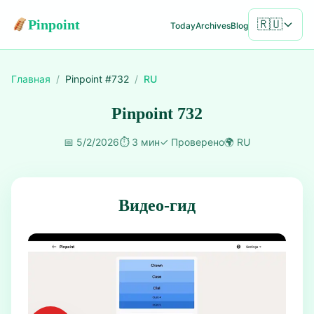
Pinpoint
🇷🇺
Today
Archives
Blog
Главная
/
Pinpoint #
732
/
RU
Pinpoint 732
📅
5/2/2026
⏱️
3 мин
✓
Проверено
🌍
RU
Видео-гид