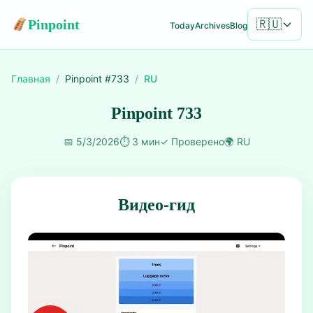
Pinpoint
🇷🇺
Today
Archives
Blog
Главная
/
Pinpoint #
733
/
RU
Pinpoint 733
📅
5/3/2026
⏱️
3 мин
✓
Проверено
🌍
RU
Видео-гид