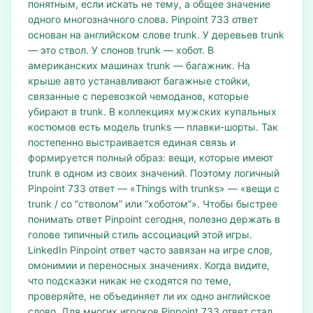
понятным, если искать не тему, а общее значение
одного многозначного слова. Pinpoint 733 ответ
основан на английском слове trunk. У деревьев trunk
— это ствол. У слонов trunk — хобот. В
американских машинах trunk — багажник. На
крыше авто устанавливают багажные стойки,
связанные с перевозкой чемоданов, которые
убирают в trunk. В коллекциях мужских купальных
костюмов есть модель trunks — плавки-шорты. Так
постепенно выстраивается единая связь и
формируется полный образ: вещи, которые имеют
trunk в одном из своих значений. Поэтому логичный
Pinpoint 733 ответ — «Things with trunks» — «вещи с
trunk / со “стволом” или “хоботом”». Чтобы быстрее
понимать ответ Pinpoint сегодня, полезно держать в
голове типичный стиль ассоциаций этой игры.
LinkedIn Pinpoint ответ часто завязан на игре слов,
омонимии и переносных значениях. Когда видите,
что подсказки никак не сходятся по теме,
проверяйте, не объединяет ли их одно английское
слово. Для многих игроков Pinpoint 733 ответ стал