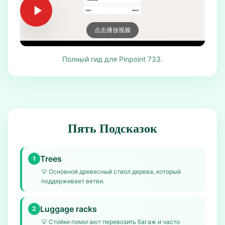
点击播放视频
Полный гид для Pinpoint 733.
Пять Подсказок
Trees
1
💡
Основной древесный ствол дерева, который
поддерживает ветви.
Luggage racks
2
💡
Стойки помогают перевозить багаж и часто