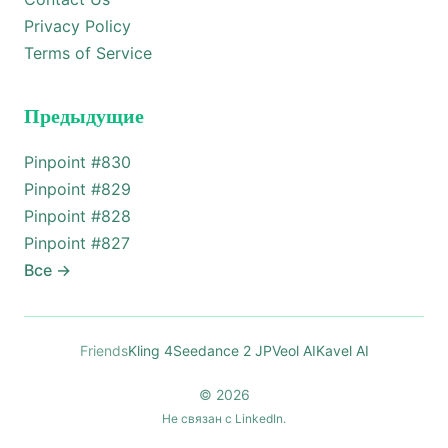
Privacy Policy
Terms of Service
Предыдущие
Pinpoint #
830
Pinpoint #
829
Pinpoint #
828
Pinpoint #
827
Все
→
Friends
Kling 4
Seedance 2 JP
Veol AI
Kavel AI
© 2026
Не связан с LinkedIn.