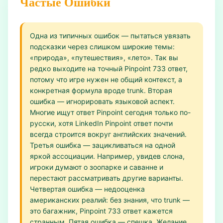
Частые Ошибки
Одна из типичных ошибок — пытаться увязать
подсказки через слишком широкие темы:
«природа», «путешествия», «лето». Так вы
редко выходите на точный Pinpoint 733 ответ,
потому что игре нужен не общий контекст, а
конкретная формула вроде trunk. Вторая
ошибка — игнорировать языковой аспект.
Многие ищут ответ Pinpoint сегодня только по-
русски, хотя LinkedIn Pinpoint ответ почти
всегда строится вокруг английских значений.
Третья ошибка — зацикливаться на одной
яркой ассоциации. Например, увидев слона,
игроки думают о зоопарке и саванне и
перестают рассматривать другие варианты.
Четвертая ошибка — недооценка
американских реалий: без знания, что trunk —
это багажник, Pinpoint 733 ответ кажется
странным. Пятая ошибка — спешка. Желание