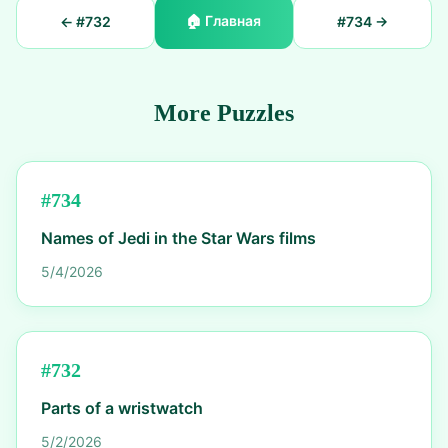
🏠
Главная
← #
732
#
734
→
More Puzzles
#
734
Names of Jedi in the Star Wars films
5/4/2026
#
732
Parts of a wristwatch
5/2/2026