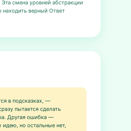
. Эта смена уровней абстракции
о находить верный Ответ
тся в подсказках, —
сразу пытается сделать
ра. Другая ошибка —
 идею, но остальные нет,