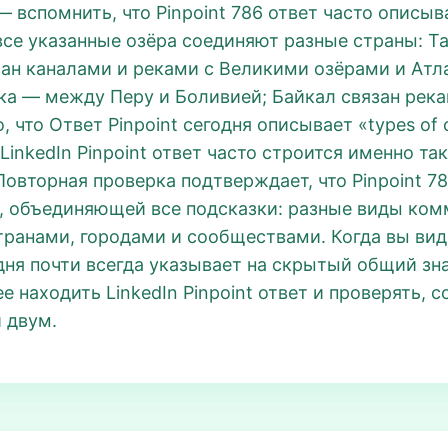
вспомнить, что Pinpoint 786 ответ часто описыв
е указанные озёра соединяют разные страны: Та
зан каналами и реками с Великими озёрами и Ат
ка — между Перу и Боливией; Байкал связан рек
, что Ответ Pinpoint сегодня описывает «types of
inkedIn Pinpoint ответ часто строится именно та
вторная проверка подтверждает, что Pinpoint 78
й, объединяющей все подсказки: разные виды комм
транами, городами и сообществами. Когда вы вид
одня почти всегда указывает на скрытый общий зн
 находить LinkedIn Pinpoint ответ и проверять, с
 двум.