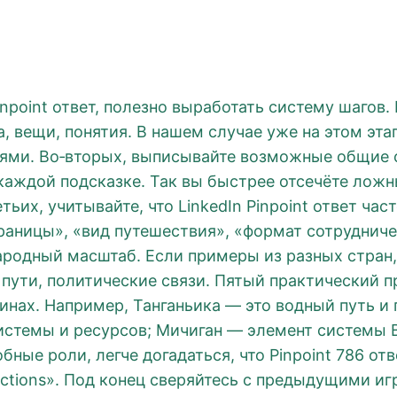
inpoint ответ, полезно выработать систему шагов.
, вещи, понятия. В нашем случае уже на этом этапе
язями. Во‑вторых, выписывайте возможные общие 
каждой подсказке. Так вы быстрее отсечёте ложны
етьих, учитывайте, что LinkedIn Pinpoint ответ ча
границы», «вид путешествия», «формат сотрудниче
родный масштаб. Если примеры из разных стран,
 пути, политические связи. Пятый практический 
нах. Например, Танганьика — это водный путь и
истемы и ресурсов; Мичиган — элемент системы 
ные роли, легче догадаться, что Pinpoint 786 отв
ctions». Под конец сверяйтесь с предыдущими игр