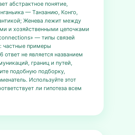
ает абстрактное понятие,
нганьика — Танзанию, Конго,
лантикой; Женева лежит между
ами и хозяйственными цепочками
 connections» — типы связей
к: частные примеры
6 ответ не является названием
уникаций, границ и путей,
ите подобную подборку,
аменатель. Используйте этот
оответствует ли гипотеза всем