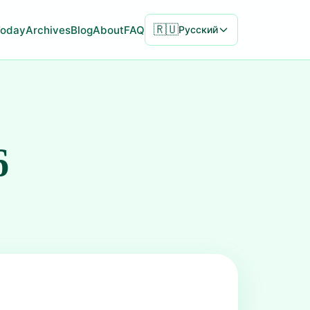
🇷🇺
Today
Archives
Blog
About
FAQ
Русский
6