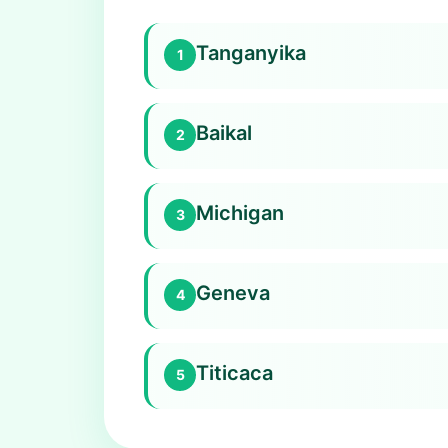
Tanganyika
1
Baikal
2
Michigan
3
Geneva
4
Titicaca
5