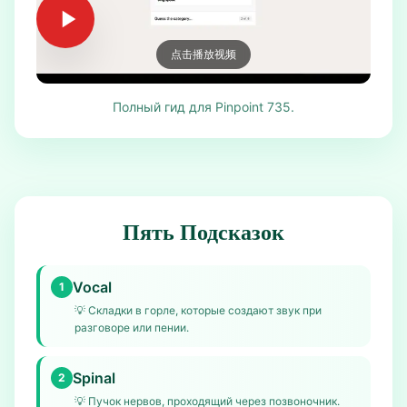
点击播放视频
Полный гид для Pinpoint 735.
Пять Подсказок
Vocal
1
💡
Складки в горле, которые создают звук при
разговоре или пении.
Spinal
2
💡
Пучок нервов, проходящий через позвоночник.