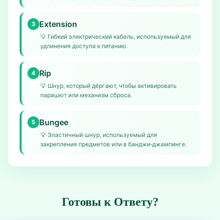
Extension
3
💡
Гибкий электрический кабель, используемый для
удлинения доступа к питанию.
Rip
4
💡
Шнур, который дёргают, чтобы активировать
парашют или механизм сброса.
Bungee
5
💡
Эластичный шнур, используемый для
закрепления предметов или в банджи‑джампинге.
Готовы к Ответу?