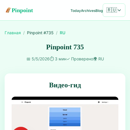
Pinpoint
🇷🇺
Today
Archives
Blog
Главная
/
Pinpoint #
735
/
RU
Pinpoint 735
📅
5/5/2026
⏱️
3 мин
✓
Проверено
🌍
RU
Видео-гид