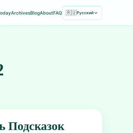
🇷🇺
Today
Archives
Blog
About
FAQ
Русский
2
ь Подсказок