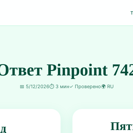
Ответ Pinpoint 74
📅
5/12/2026
⏱️
3 мин
✓
Проверено
🌍
RU
Пят
ид