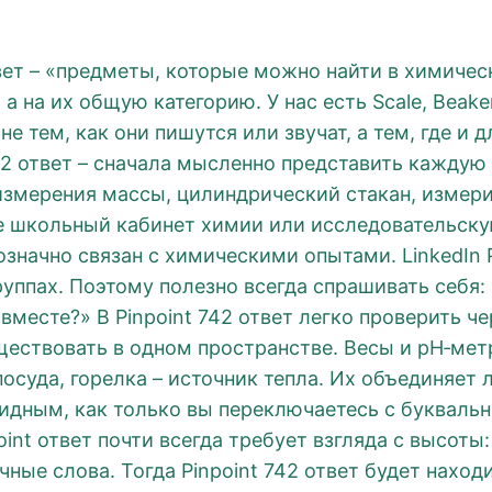
вет – «предметы, которые можно найти в химичес
а на их общую категорию. У нас есть Scale, Beaker
не тем, как они пишутся или звучат, а тем, где и 
42 ответ – сначала мысленно представить каждую 
 измерения массы, цилиндрический стакан, измери
те школьный кабинет химии или исследовательску
нозначно связан с химическими опытами. LinkedIn 
руппах. Поэтому полезно всегда спрашивать себя:
месте?» В Pinpoint 742 ответ легко проверить че
ествовать в одном пространстве. Весы и pH‑метр
посуда, горелка – источник тепла. Их объединяет
евидным, как только вы переключаетесь с буквал
oint ответ почти всегда требует взгляда с высоты:
очные слова. Тогда Pinpoint 742 ответ будет нахо