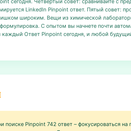
point сегодня. Четвертый совет: сравнивайте с п
руется LinkedIn Pinpoint ответ. Пятый совет: про
лишком широким. Вещи из химической лаборатори
формулировка. С опытом вы начнете почти автом
каждый Ответ Pinpoint сегодня, и любой будущий 
и
и поиске Pinpoint 742 ответ – фокусироваться на