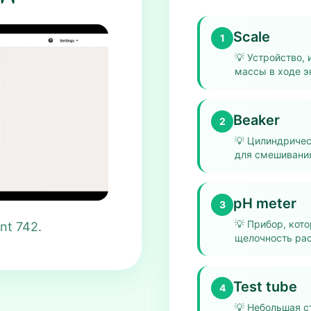
Scale
1
💡
Устройство, 
массы в ходе э
Beaker
2
💡
Цилиндричес
для смешивания
pH meter
3
💡
Прибор, кото
nt 742.
щелочность рас
Test tube
4
💡
Небольшая с