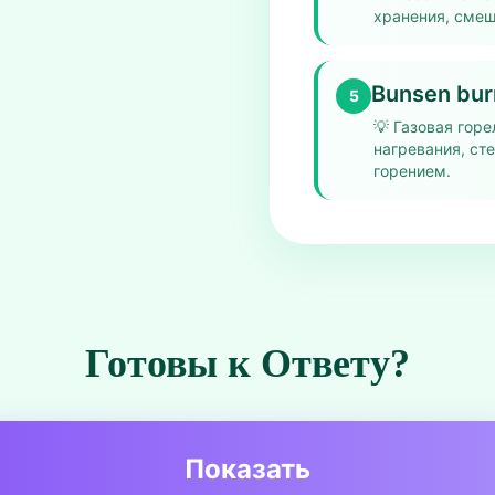
хранения, смеш
Bunsen bur
5
💡
Газовая горе
нагревания, ст
горением.
Готовы к Ответу?
Показать