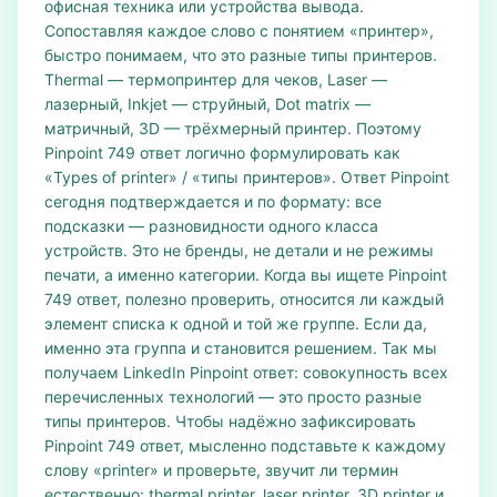
офисная техника или устройства вывода.
Сопоставляя каждое слово с понятием «принтер»,
быстро понимаем, что это разные типы принтеров.
Thermal — термопринтер для чеков, Laser —
лазерный, Inkjet — струйный, Dot matrix —
матричный, 3D — трёхмерный принтер. Поэтому
Pinpoint 749 ответ логично формулировать как
«Types of printer» / «типы принтеров». Ответ Pinpoint
сегодня подтверждается и по формату: все
подсказки — разновидности одного класса
устройств. Это не бренды, не детали и не режимы
печати, а именно категории. Когда вы ищете Pinpoint
749 ответ, полезно проверить, относится ли каждый
элемент списка к одной и той же группе. Если да,
именно эта группа и становится решением. Так мы
получаем LinkedIn Pinpoint ответ: совокупность всех
перечисленных технологий — это просто разные
типы принтеров. Чтобы надёжно зафиксировать
Pinpoint 749 ответ, мысленно подставьте к каждому
слову «printer» и проверьте, звучит ли термин
естественно: thermal printer, laser printer, 3D printer и