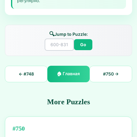
регулярно.
🔍
Jump to Puzzle:
Go
🏠
Главная
← #
748
#
750
→
More Puzzles
#
750