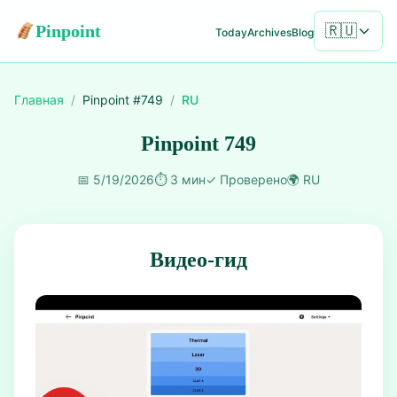
Pinpoint
🇷🇺
Today
Archives
Blog
Главная
/
Pinpoint #
749
/
RU
Pinpoint 749
📅
5/19/2026
⏱️
3 мин
✓
Проверено
🌍
RU
Видео-гид