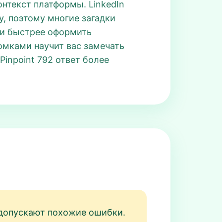
онтекст платформы. LinkedIn
у, поэтому многие загадки
к и быстрее оформить
ломками научит вас замечать
inpoint 792 ответ более
о допускают похожие ошибки.