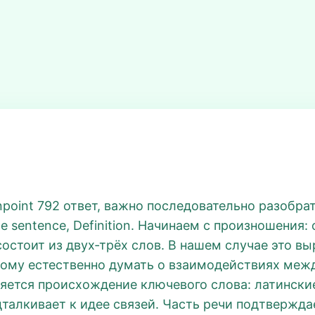
npoint 792 ответ, важно последовательно разобрать
le sentence, Definition. Начинаем с произношения: 
состоит из двух‑трёх слов. В нашем случае это в
этому естественно думать о взаимодействиях ме
ется происхождение ключевого слова: латинские
о подталкивает к идее связей. Часть речи подтвержда