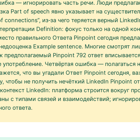
ибка — игнорировать часть речи. Люди предлага
азка Part of speech явно указывает на существит
of connections”, из‑за чего теряется верный LinkedI
рпретации Definition: фокус только на одной ко
есто правильного Ответа Pinpoint сегодня предл
недооценка Example sentence. Многие смотрят ли
к предполагаемый Pinpoint 792 ответ вписывается
 употребление. Четвёртая ошибка — полагаться 
ажется, что вы угадали Ответ Pinpoint сегодня, 
 чтобы не получить нечёткий LinkedIn Pinpoint о
контекст LinkedIn: платформа строится вокруг пр
аны с типами связей и взаимодействий; игнориро
ного ответа.