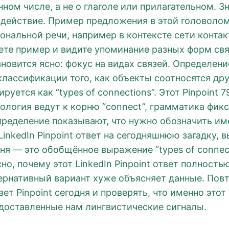
ом числе, а не о глаголе или прилагательном. Зн
 действие. Пример предложения в этой головоломк
ональной речи, например в контексте сети конта
аете пример и видите упоминание разных форм с
новится ясно: фокус на видах связей. Определени
 классификации того, как объекты соотносятся др
руется как “types of connections”. Этот Pinpoint 
ология ведут к корню “connect”, грамматика фи
пределение показывают, что нужно обозначить им
inkedIn Pinpoint ответ на сегодняшнюю загадку, 
ня — это обобщённое выражение “types of connec
но, почему этот LinkedIn Pinpoint ответ полност
ернативный вариант хуже объясняет данные. Повт
т Pinpoint сегодня и проверять, что именно этот
доставленные нам лингвистические сигналы.