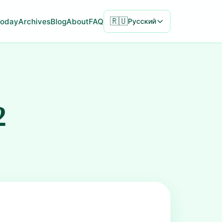
🇷🇺
Today
Archives
Blog
About
FAQ
Русский
2