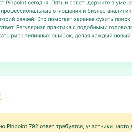
ет Pinpoint сегодня. Пятый совет: держите в уме к
, профессиональные отношения и бизнес‑аналитик
горий связей. Это помогает заранее сузить поис
t ответ. Регулярная практика с подобными голово
ть риск типичных ошибок, делая каждый новый P
и
но Pinpoint 792 ответ требуется, участники част