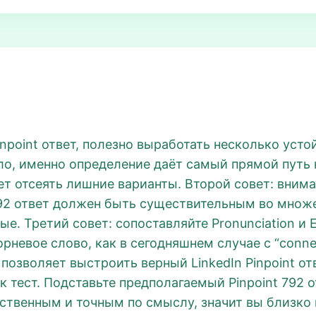
inpoint ответ, полезно выработать несколько уст
вило, именно определение даёт самый прямой путь
ает отсеять лишние варианты. Второй совет: внима
t 792 ответ должен быть существительным во множ
ые. Третий совет: сопоставляйте Pronunciation и 
невое слово, как в сегодняшнем случае с “connec
и позволяет выстроить верный LinkedIn Pinpoint от
к тест. Подставьте предполагаемый Pinpoint 792 
ственным и точным по смыслу, значит вы близко