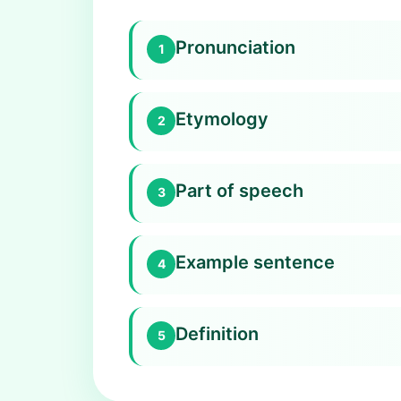
Pronunciation
1
Etymology
2
Part of speech
3
Example sentence
4
Definition
5