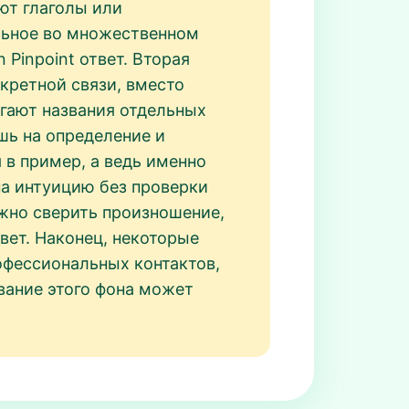
ют глаголы или
ельное во множественном
n Pinpoint ответ. Вторая
нкретной связи, вместо
агают названия отдельных
шь на определение и
 в пример, а ведь именно
на интуицию без проверки
важно сверить произношение,
твет. Наконец, некоторые
офессиональных контактов,
вание этого фона может