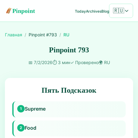
Pinpoint
🇷🇺
Today
Archives
Blog
Главная
/
Pinpoint #
793
/
RU
Pinpoint 793
📅
7/2/2026
⏱️
3 мин
✓
Проверено
🌍
RU
Пять Подсказок
Supreme
1
Food
2