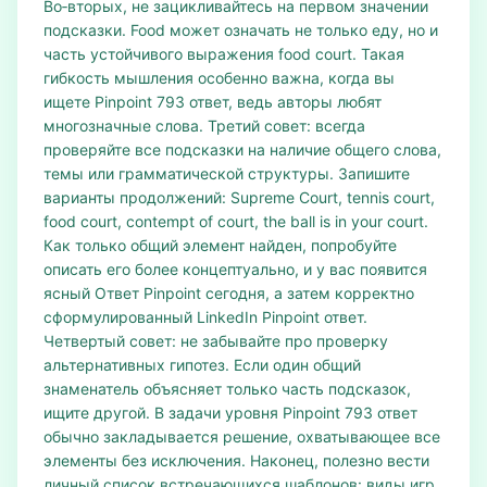
Во‑вторых, не зацикливайтесь на первом значении
подсказки. Food может означать не только еду, но и
часть устойчивого выражения food court. Такая
гибкость мышления особенно важна, когда вы
ищете Pinpoint 793 ответ, ведь авторы любят
многозначные слова. Третий совет: всегда
проверяйте все подсказки на наличие общего слова,
темы или грамматической структуры. Запишите
варианты продолжений: Supreme Court, tennis court,
food court, contempt of court, the ball is in your court.
Как только общий элемент найден, попробуйте
описать его более концептуально, и у вас появится
ясный Ответ Pinpoint сегодня, а затем корректно
сформулированный LinkedIn Pinpoint ответ.
Четвертый совет: не забывайте про проверку
альтернативных гипотез. Если один общий
знаменатель объясняет только часть подсказок,
ищите другой. В задачи уровня Pinpoint 793 ответ
обычно закладывается решение, охватывающее все
элементы без исключения. Наконец, полезно вести
личный список встречающихся шаблонов: виды игр,