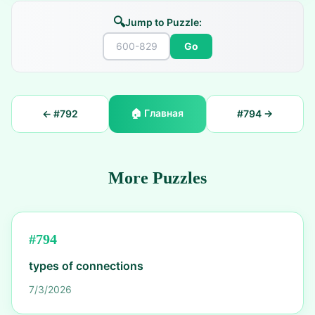
🔍
Jump to Puzzle:
Go
🏠
Главная
← #
792
#
794
→
More Puzzles
#
794
types of connections
7/3/2026