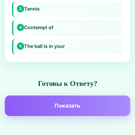
Tennis
3
Contempt of
4
The ball is in your
5
Готовы к Ответу?
Показать