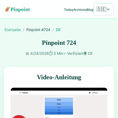
Pinpoint
🇩🇪
Today
Archives
Blog
Startseite
/
Pinpoint #
724
/
DE
Pinpoint 724
📅
4/24/2026
⏱️
3 Min
✓
Verifiziert
🌍
DE
Video-Anleitung