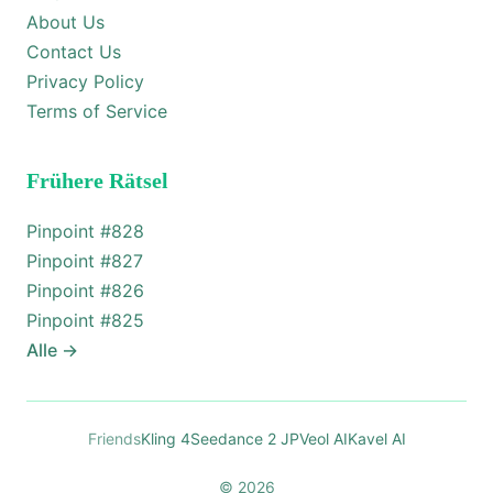
About Us
Contact Us
Privacy Policy
Terms of Service
Frühere Rätsel
Pinpoint #
828
Pinpoint #
827
Pinpoint #
826
Pinpoint #
825
Alle
→
Friends
Kling 4
Seedance 2 JP
Veol AI
Kavel AI
© 2026