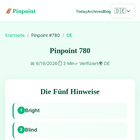
Pinpoint
🇩🇪
Today
Archives
Blog
Startseite
/
Pinpoint #
780
/
DE
Pinpoint 780
📅
6/19/2026
⏱️
3 Min
✓
Verifiziert
🌍
DE
Die Fünf Hinweise
Bright
1
Blind
2