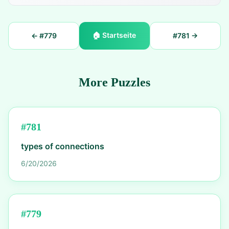
🏠
Startseite
← #
779
#
781
→
More Puzzles
#
781
types of connections
6/20/2026
#
779