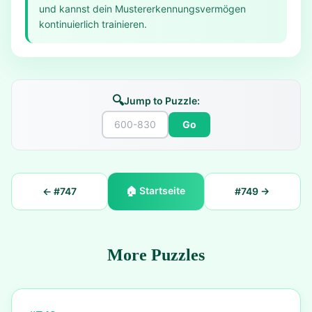
und kannst dein Mustererkennungsvermögen
kontinuierlich trainieren.
🔍
Jump to Puzzle:
Go
🏠
Startseite
← #
747
#
749
→
More Puzzles