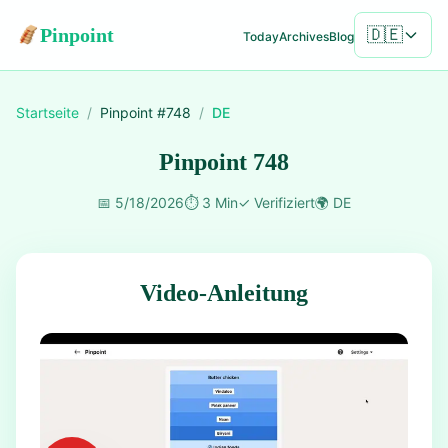
Pinpoint
🇩🇪
Today
Archives
Blog
Startseite
/
Pinpoint #
748
/
DE
Pinpoint 748
📅
5/18/2026
⏱️
3 Min
✓
Verifiziert
🌍
DE
Video-Anleitung