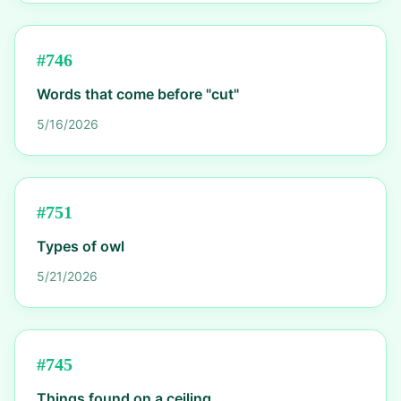
#
746
Words that come before "cut"
5/16/2026
#
751
Types of owl
5/21/2026
#
745
Things found on a ceiling