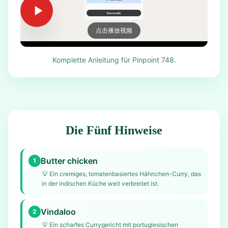
点击播放视频
Komplette Anleitung für Pinpoint 748.
Die Fünf Hinweise
Butter chicken
1
💡
Ein cremiges, tomatenbasiertes Hähnchen-Curry, das
in der indischen Küche weit verbreitet ist.
Vindaloo
2
💡
Ein scharfes Currygericht mit portugiesischen