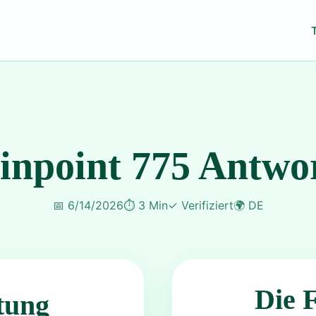
inpoint 775 Antwo
📅
6/14/2026
⏱️
3 Min
✓
Verifiziert
🌍
DE
Die 
tung