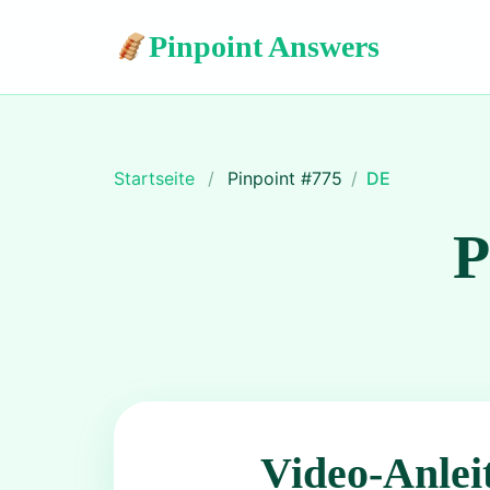
Pinpoint Answers
Startseite
/
Pinpoint #
775
/
DE
P
Video-Anlei