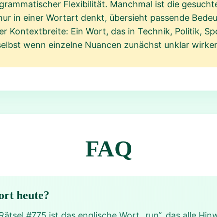
 grammatischer Flexibilität. Manchmal ist die gesuch
nur in einer Wortart denkt, übersieht passende Bedeu
er Kontextbreite: Ein Wort, das in Technik, Politik, Spo
selbst wenn einzelne Nuancen zunächst unklar wirke
FAQ
ort heute?
ätsel #775 ist das englische Wort „run“, das alle Hin