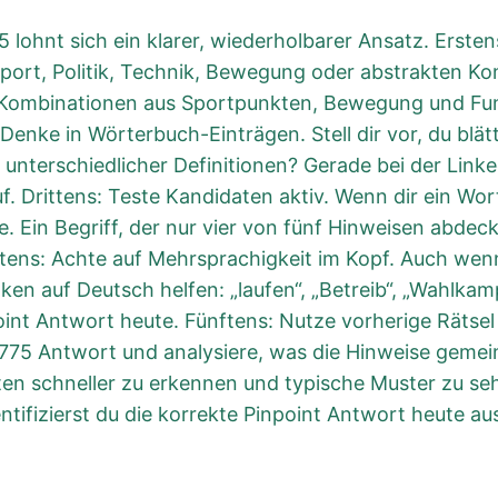
5 lohnt sich ein klarer, wiederholbarer Ansatz. Erste
Sport, Politik, Technik, Bewegung oder abstrakten K
 Kombinationen aus Sportpunkten, Bewegung und Funk
Denke in Wörterbuch-Einträgen. Stell dir vor, du blät
 unterschiedlicher Definitionen? Gerade bei der Lin
. Drittens: Teste Kandidaten aktiv. Wenn dir ein Wo
 Ein Begriff, der nur vier von fünf Hinweisen abdeckt
rtens: Achte auf Mehrsprachigkeit im Kopf. Auch wen
en auf Deutsch helfen: „laufen“, „Betreib“, „Wahlkampf
int Antwort heute. Fünftens: Nutze vorherige Rätsel a
775 Antwort und analysiere, was die Hinweise gemein
ten schneller zu erkennen und typische Muster zu seh
entifizierst du die korrekte Pinpoint Antwort heute au