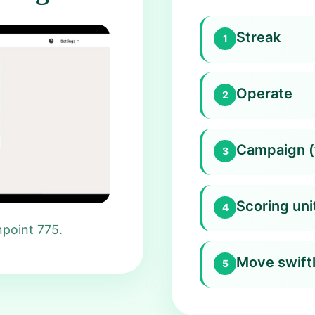
Streak
1
Operate
2
Campaign (f
3
Scoring uni
4
npoint 775.
Move swiftl
5