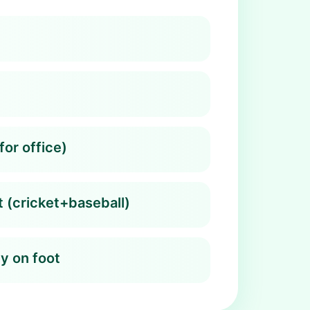
or office)
t (cricket+baseball)
y on foot