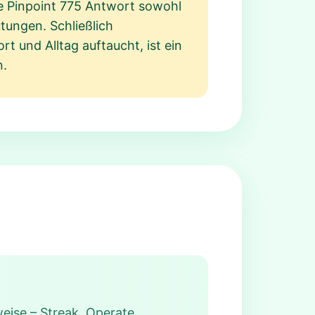
te Pinpoint 775 Antwort sowohl
tungen. Schließlich
rt und Alltag auftaucht, ist ein
n.
weise – Streak, Operate,