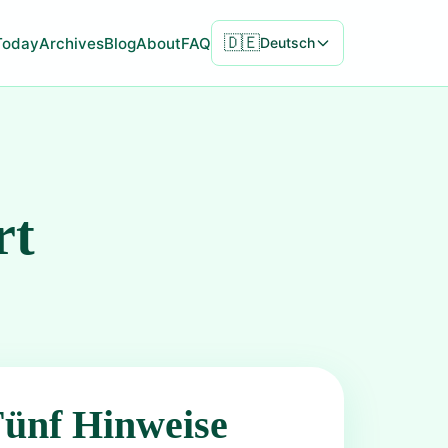
🇩🇪
Today
Archives
Blog
About
FAQ
Deutsch
rt
Fünf Hinweise