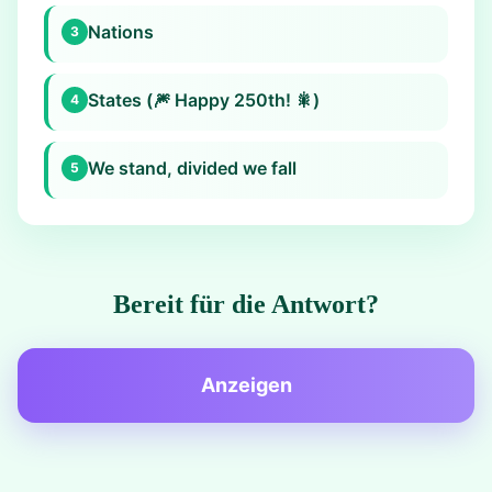
Nations
3
States (🎆 Happy 250th! 🎇)
4
We stand, divided we fall
5
Bereit für die Antwort?
Anzeigen