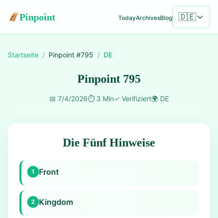
Pinpoint
🇩🇪
Today
Archives
Blog
Startseite
/
Pinpoint #
795
/
DE
Pinpoint 795
📅
7/4/2026
⏱️
3 Min
✓
Verifiziert
🌍
DE
Die Fünf Hinweise
Front
1
Kingdom
2