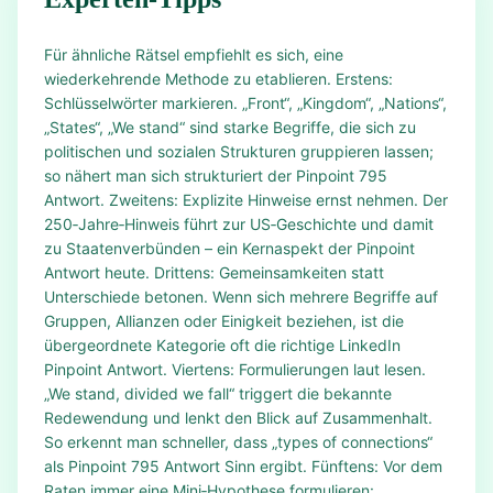
Für ähnliche Rätsel empfiehlt es sich, eine
wiederkehrende Methode zu etablieren. Erstens:
Schlüsselwörter markieren. „Front“, „Kingdom“, „Nations“,
„States“, „We stand“ sind starke Begriffe, die sich zu
politischen und sozialen Strukturen gruppieren lassen;
so nähert man sich strukturiert der Pinpoint 795
Antwort. Zweitens: Explizite Hinweise ernst nehmen. Der
250‑Jahre‑Hinweis führt zur US‑Geschichte und damit
zu Staatenverbünden – ein Kernaspekt der Pinpoint
Antwort heute. Drittens: Gemeinsamkeiten statt
Unterschiede betonen. Wenn sich mehrere Begriffe auf
Gruppen, Allianzen oder Einigkeit beziehen, ist die
übergeordnete Kategorie oft die richtige LinkedIn
Pinpoint Antwort. Viertens: Formulierungen laut lesen.
„We stand, divided we fall“ triggert die bekannte
Redewendung und lenkt den Blick auf Zusammenhalt.
So erkennt man schneller, dass „types of connections“
als Pinpoint 795 Antwort Sinn ergibt. Fünftens: Vor dem
Raten immer eine Mini‑Hypothese formulieren: