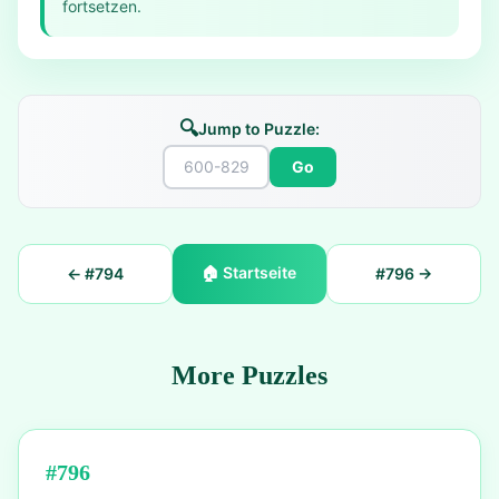
fortsetzen.
🔍
Jump to Puzzle:
Go
🏠
Startseite
← #
794
#
796
→
More Puzzles
#
796