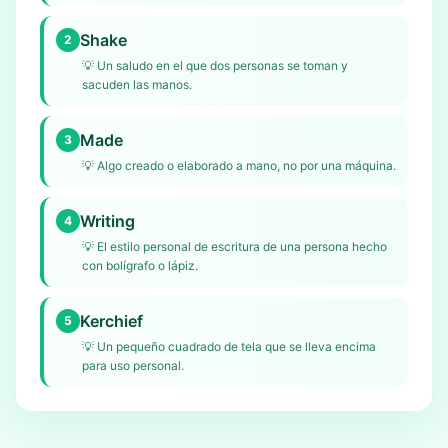
Shake
2
💡
Un saludo en el que dos personas se toman y
sacuden las manos.
Made
3
💡
Algo creado o elaborado a mano, no por una máquina.
Writing
4
💡
El estilo personal de escritura de una persona hecho
con bolígrafo o lápiz.
Kerchief
5
💡
Un pequeño cuadrado de tela que se lleva encima
para uso personal.