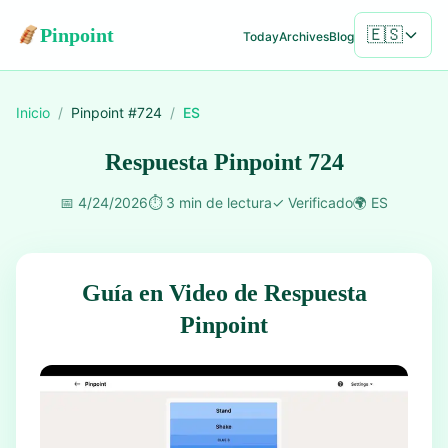
Pinpoint
🇪🇸
Today
Archives
Blog
Inicio
/
Pinpoint #
724
/
ES
Respuesta Pinpoint 724
📅
4/24/2026
⏱️
3 min de lectura
✓
Verificado
🌍
ES
Guía en Video de Respuesta
Pinpoint