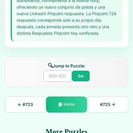
diariamente, normalmente a la misma hora,
ofreciendo un nuevo conjunto de pistas y una
nueva LinkedIn Pinpoint respuesta. La Pinpoint 724
respuesta corresponde solo a su propio día;
después, cada jornada presenta otro reto y una
distinta Respuesta Pinpoint hoy verificada.
🔍
Jump to Puzzle:
Go
🏠
Inicio
← #
723
#
725
→
More Puzzles