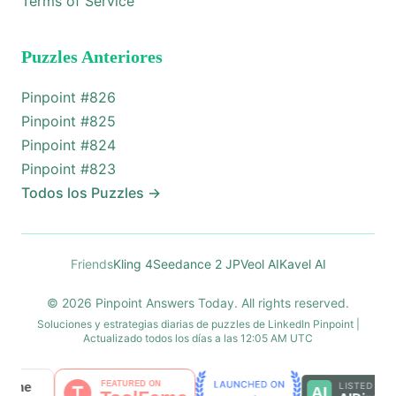
Terms of Service
Puzzles Anteriores
Pinpoint #
826
Pinpoint #
825
Pinpoint #
824
Pinpoint #
823
Todos los Puzzles
→
Friends
Kling 4
Seedance 2 JP
Veol AI
Kavel AI
© 2026 Pinpoint Answers Today. All rights reserved.
Soluciones y estrategias diarias de puzzles de LinkedIn Pinpoint |
Actualizado todos los días a las 12:05 AM UTC