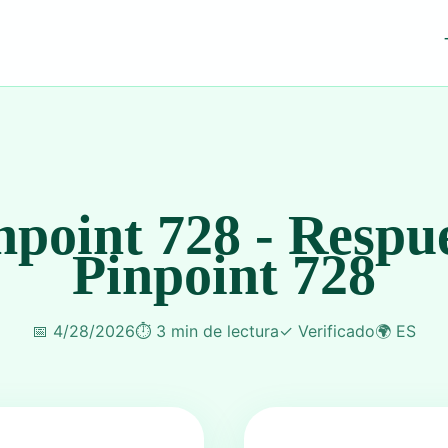
npoint 728 - Respu
Pinpoint 728
📅
4/28/2026
⏱️
3 min de lectura
✓
Verificado
🌍
ES