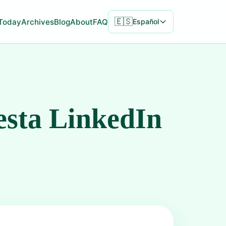
🇪🇸
Today
Archives
Blog
About
FAQ
Español
esta LinkedIn