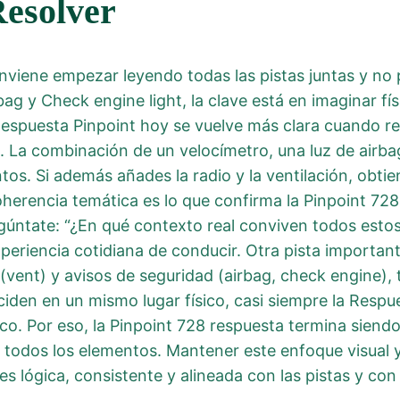
Resolver
onviene empezar leyendo todas las pistas juntas y no 
ag y Check engine light, la clave está en imaginar f
espuesta Pinpoint hoy se vuelve más clara cuando re
o. La combinación de un velocímetro, una luz de airb
tos. Si además añades la radio y la ventilación, obti
oherencia temática es lo que confirma la Pinpoint 728
úntate: “¿En qué contexto real conviven todos estos o
periencia cotidiana de conducir. Otra pista importa
re (vent) y avisos de seguridad (airbag, check engine)
ciden en un mismo lugar físico, casi siempre la Respu
co. Por eso, la Pinpoint 728 respuesta termina siendo
 todos los elementos. Mantener este enfoque visual y
es lógica, consistente y alineada con las pistas y con