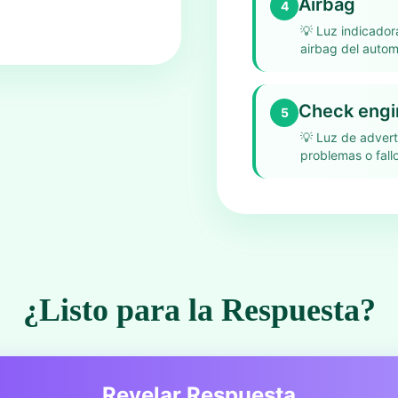
Airbag
4
💡
Luz indicador
airbag del autom
Check engin
5
💡
Luz de advert
problemas o fallo
¿Listo para la Respuesta?
Revelar Respuesta