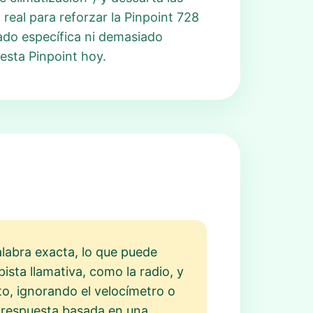
real para reforzar la Pinpoint 728
ado específica ni demasiado
esta Pinpoint hoy.
alabra exacta, lo que puede
pista llamativa, como la radio, y
to, ignorando el velocímetro o
 respuesta basada en una