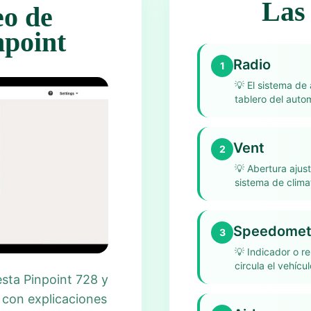
Las 
eo de
npoint
Radio
1
💡
El sistema de
tablero del autom
Vent
2
💡
Abertura ajust
sistema de clima
Speedomet
3
💡
Indicador o re
circula el vehícul
esta Pinpoint 728 y
 con explicaciones