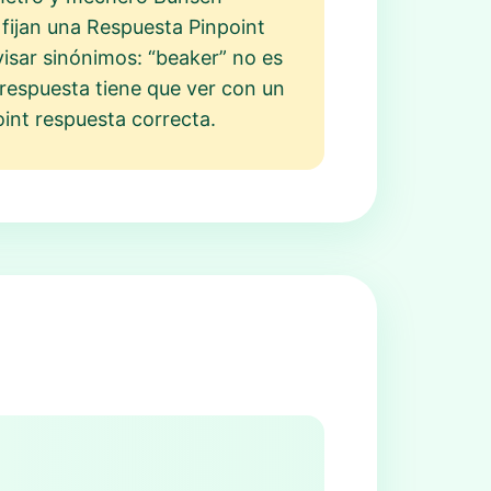
fijan una Respuesta Pinpoint
evisar sinónimos: “beaker” no es
 respuesta tiene que ver con un
oint respuesta correcta.