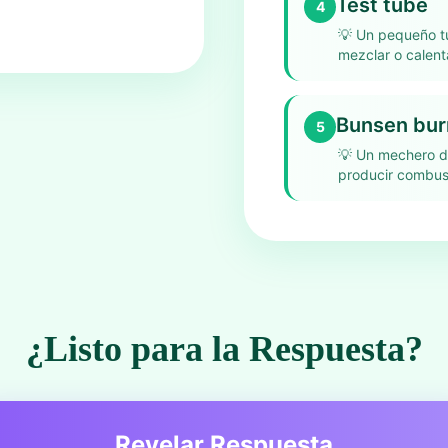
Test tube
4
💡
Un pequeño tu
mezclar o calent
Bunsen bur
5
💡
Un mechero de 
producir combust
¿Listo para la Respuesta?
Revelar Respuesta