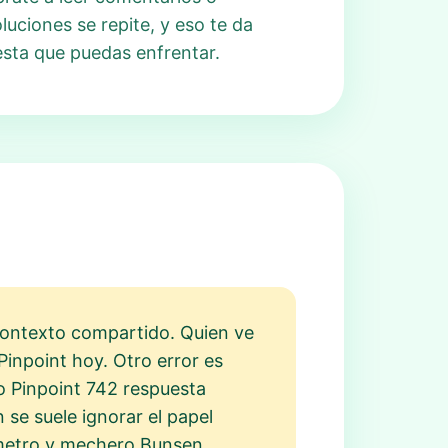
luciones se repite, y eso te da
uesta que puedas enfrentar.
 contexto compartido. Quien ve
inpoint hoy. Otro error es
o Pinpoint 742 respuesta
 se suele ignorar el papel
-metro y mechero Bunsen