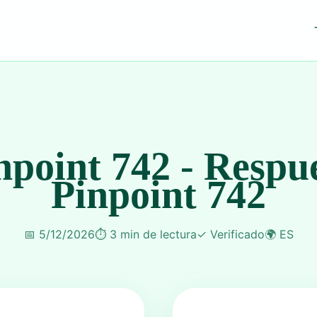
npoint 742 - Respu
Pinpoint 742
📅
5/12/2026
⏱️
3 min de lectura
✓
Verificado
🌍
ES