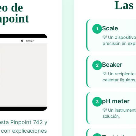
Las 
eo de
npoint
Scale
1
💡
Un dispositiv
precisión en exp
Beaker
2
💡
Un recipiente 
calentar líquidos
pH meter
3
💡
Un instrument
solución.
esta Pinpoint 742 y
 con explicaciones