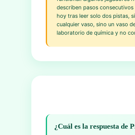
describen pasos consecutivos 
hoy tras leer solo dos pistas, 
cualquier vaso, sino un vaso d
laboratorio de química y no co
¿Cuál es la respuesta de 