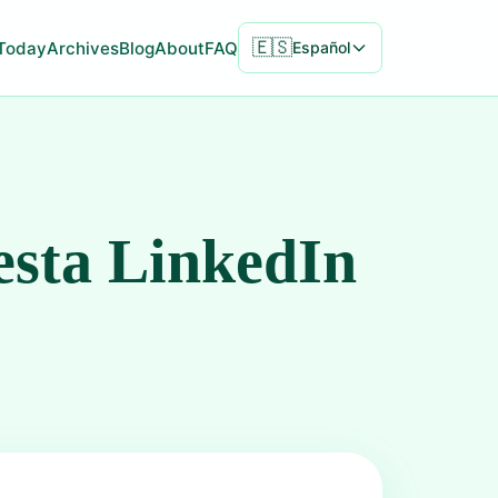
🇪🇸
Today
Archives
Blog
About
FAQ
Español
esta LinkedIn