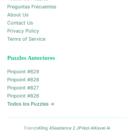
Preguntas Frecuentes
About Us
Contact Us
Privacy Policy
Terms of Service
Puzzles Anteriores
Pinpoint #
829
Pinpoint #
828
Pinpoint #
827
Pinpoint #
826
Todos los Puzzles
→
Friends
Kling 4
Seedance 2 JP
Veol AI
Kavel AI