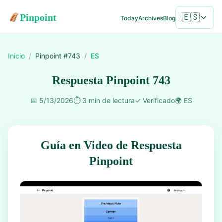
Pinpoint
🇪🇸
Today
Archives
Blog
Inicio
/
Pinpoint #
743
/
ES
Respuesta Pinpoint 743
📅
5/13/2026
⏱️
3 min de lectura
✓
Verificado
🌍
ES
Guía en Video de Respuesta
Pinpoint