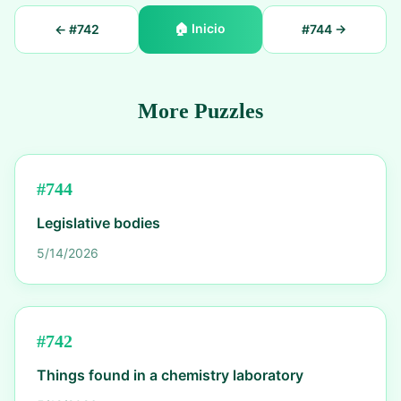
🏠
Inicio
← #
742
#
744
→
More Puzzles
#
744
Legislative bodies
5/14/2026
#
742
Things found in a chemistry laboratory