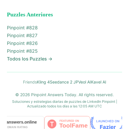
Puzzles Anteriores
Pinpoint #
828
Pinpoint #
827
Pinpoint #
826
Pinpoint #
825
Todos los Puzzles
→
Friends
Kling 4
Seedance 2 JP
Veol AI
Kavel AI
© 2026 Pinpoint Answers Today. All rights reserved.
Soluciones y estrategias diarias de puzzles de LinkedIn Pinpoint |
Actualizado todos los días a las 12:05 AM UTC