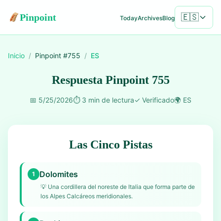
Pinpoint
🇪🇸
Today
Archives
Blog
Inicio
/
Pinpoint #
755
/
ES
Respuesta Pinpoint 755
📅
5/25/2026
⏱️
3 min de lectura
✓
Verificado
🌍
ES
Las Cinco Pistas
Dolomites
1
💡
Una cordillera del noreste de Italia que forma parte de
los Alpes Calcáreos meridionales.