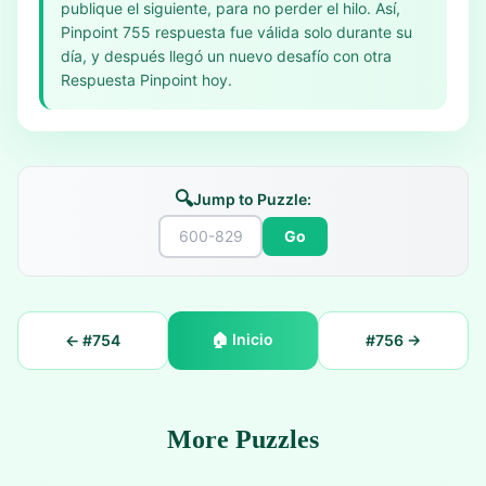
publique el siguiente, para no perder el hilo. Así,
Pinpoint 755 respuesta fue válida solo durante su
día, y después llegó un nuevo desafío con otra
Respuesta Pinpoint hoy.
🔍
Jump to Puzzle:
Go
🏠
Inicio
← #
754
#
756
→
More Puzzles