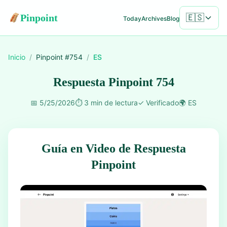
Pinpoint
🇪🇸
Today
Archives
Blog
Inicio
/
Pinpoint #
754
/
ES
Respuesta Pinpoint 754
📅
5/25/2026
⏱️
3 min de lectura
✓
Verificado
🌍
ES
Guía en Video de Respuesta
Pinpoint