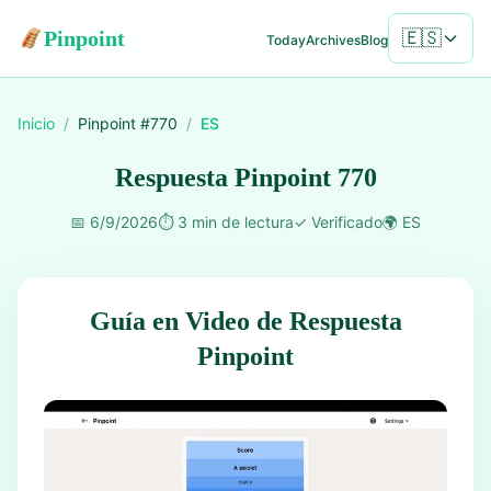
Pinpoint
🇪🇸
Today
Archives
Blog
Inicio
/
Pinpoint #
770
/
ES
Respuesta Pinpoint 770
📅
6/9/2026
⏱️
3 min de lectura
✓
Verificado
🌍
ES
Guía en Video de Respuesta
Pinpoint