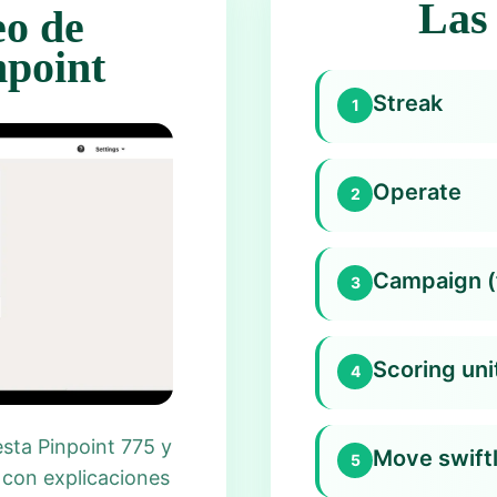
Las 
eo de
npoint
Streak
1
Operate
2
Campaign (f
3
Scoring uni
4
esta Pinpoint 775 y
Move swiftl
5
 con explicaciones