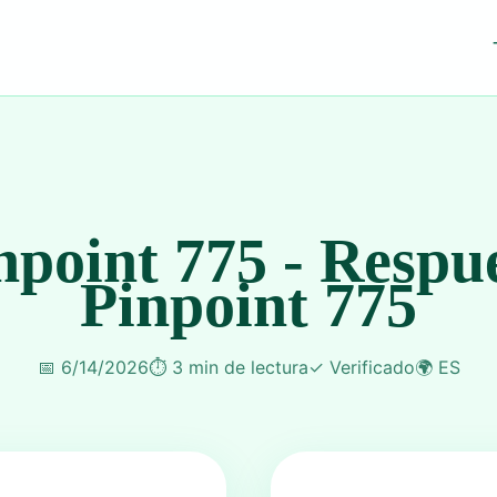
npoint 775 - Respu
Pinpoint 775
📅
6/14/2026
⏱️
3 min de lectura
✓
Verificado
🌍
ES