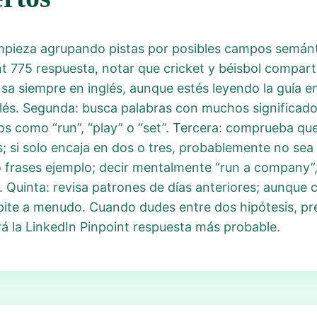
mpieza agrupando pistas por posibles campos semánti
oint 775 respuesta, notar que cricket y béisbol compart
sa siempre en inglés, aunque estés leyendo la guía e
lés. Segunda: busca palabras con muchos significados
s como “run”, “play” o “set”. Tercera: comprueba qu
; si solo encaja en dos o tres, probablemente no sea 
o frases ejemplo; decir mentalmente “run a company”, 
o. Quinta: revisa patrones de días anteriores; aunque 
pite a menudo. Cuando dudes entre dos hipótesis, pr
rá la LinkedIn Pinpoint respuesta más probable.