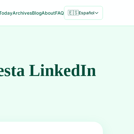
🇪🇸
Today
Archives
Blog
About
FAQ
Español
esta LinkedIn