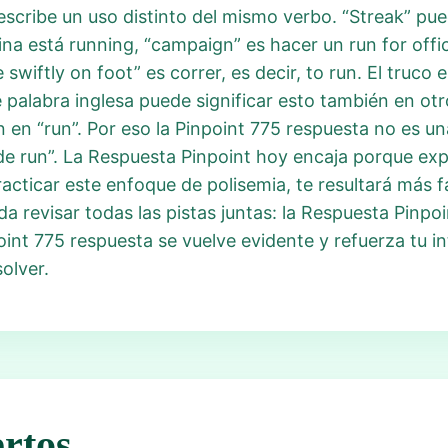
scribe un uso distinto del mismo verbo. “Streak” pued
a está running, “campaign” es hacer un run for offi
 swiftly on foot” es correr, es decir, to run. El truc
palabra inglesa puede significar esto también en otro
 en “run”. Por eso la Pinpoint 775 respuesta no es un
e run”. La Respuesta Pinpoint hoy encaja porque expli
racticar este enfoque de polisemia, te resultará más f
a revisar todas las pistas juntas: la Respuesta Pinpo
point 775 respuesta se vuelve evidente y refuerza tu i
olver.
rtos