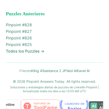
Puzzles Anteriores
Pinpoint #
828
Pinpoint #
827
Pinpoint #
826
Pinpoint #
825
Todos los Puzzles
→
Friends
Kling 4
Seedance 2 JP
Veol AI
Kavel AI
© 2026 Pinpoint Answers Today. All rights reserved.
Soluciones y estrategias diarias de puzzles de LinkedIn Pinpoint |
Actualizado todos los días a las 12:05 AM UTC