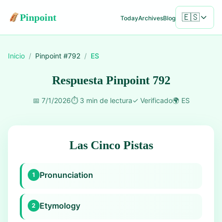
Pinpoint
🇪🇸
Today
Archives
Blog
Inicio
/
Pinpoint #
792
/
ES
Respuesta Pinpoint 792
📅
7/1/2026
⏱️
3 min de lectura
✓
Verificado
🌍
ES
Las Cinco Pistas
Pronunciation
1
Etymology
2