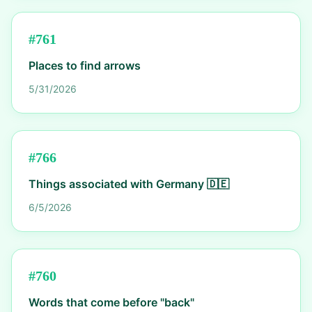
#
761
Places to find arrows
5/31/2026
#
766
Things associated with Germany 🇩🇪
6/5/2026
#
760
Words that come before "back"