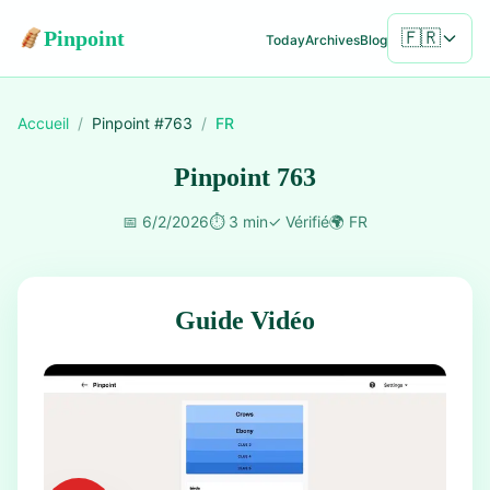
Pinpoint
🇫🇷
Today
Archives
Blog
Accueil
/
Pinpoint #
763
/
FR
Pinpoint 763
📅
6/2/2026
⏱️
3 min
✓
Vérifié
🌍
FR
Guide Vidéo