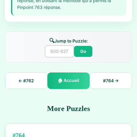
réponse, en utilisant la méthode qui a permis la
Pinpoint 763 réponse.
🔍
Jump to Puzzle:
Go
🏠
Accueil
← #
762
#
764
→
More Puzzles
#
764