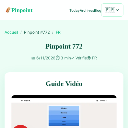
Pinpoint
🇫🇷
Today
Archives
Blog
Accueil
/
Pinpoint #
772
/
FR
Pinpoint 772
📅
6/11/2026
⏱️
3 min
✓
Vérifié
🌍
FR
Guide Vidéo