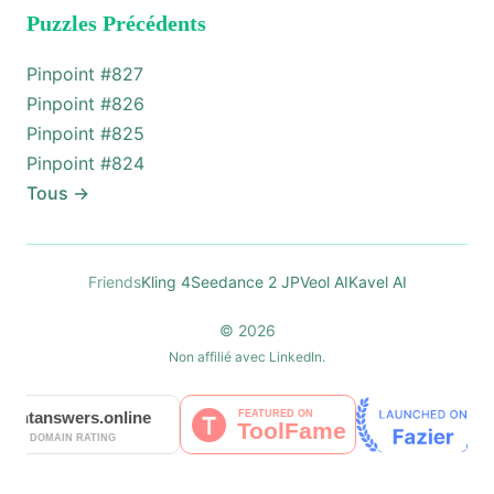
Puzzles Précédents
Pinpoint #
827
Pinpoint #
826
Pinpoint #
825
Pinpoint #
824
Tous
→
Friends
Kling 4
Seedance 2 JP
Veol AI
Kavel AI
© 2026
Non affilié avec LinkedIn.