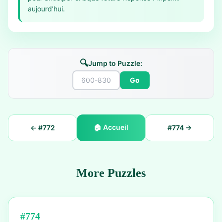
aujourd’hui.
🔍
Jump to Puzzle:
Go
🏠
Accueil
← #
772
#
774
→
More Puzzles
#
774