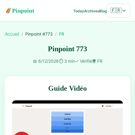
Pinpoint
🇫🇷
Today
Archives
Blog
Accueil
/
Pinpoint #
773
/
FR
Pinpoint 773
📅
6/12/2026
⏱️
3 min
✓
Vérifié
🌍
FR
Guide Vidéo