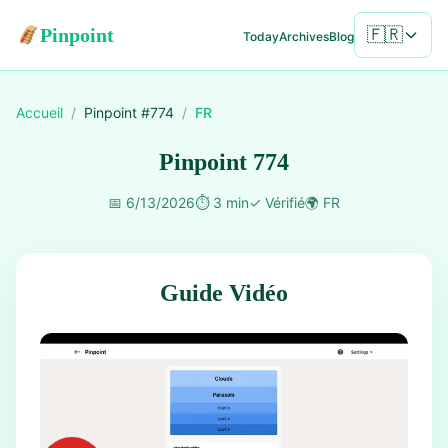
Pinpoint
🇫🇷
Today
Archives
Blog
Accueil
/
Pinpoint #
774
/
FR
Pinpoint 774
📅
6/13/2026
⏱️
3 min
✓
Vérifié
🌍
FR
Guide Vidéo