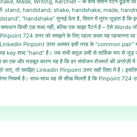
and, Shake, Made, Writing, Kerchief – के बीच समान पैटर्न ढूँढना 
ोर से बोलें: stand, handstand; shake, handshake; made, ha
and”, “handshake” सुनाई देता है, दिमाग में तुरंत जुड़ता है कि
माधान किसी एक शब्द नहीं, बल्कि एक साझा पैटर्न है – ऐसे Words जो
है। Pinpoint 724 उत्तर को समझने के लिए पहला कदम यह पहचानना था क
ैं। LinkedIn Pinpoint उत्तर अक्सर इसी तरह के “common pair” या “फ
 वह key शब्द “hand” है। जब सभी क्लूज़ उसी से तार्किक रूप से जुड़ ज
 का एक और मज़बूत कारण यह है कि हर संयोजन रोजमर्रा की अंग्रेज़ी मे
िट हो जाए, तो समझिए LinkedIn Pinpoint उत्तर सही दिशा में है। इ
त निष्कर्ष है। साथ‑साथ यह भी सीख मिलती है कि Pinpoint 724 उत्तर ख