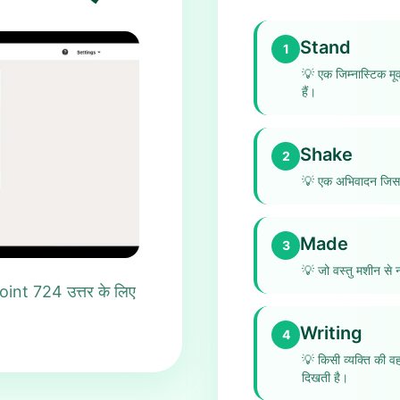
Stand
1
💡
एक जिम्नास्टिक मू
हैं।
Shake
2
💡
एक अभिवादन जिसमे
Made
3
💡
जो वस्तु मशीन से 
int 724 उत्तर के लिए
Writing
4
💡
किसी व्यक्ति की व
दिखती है।