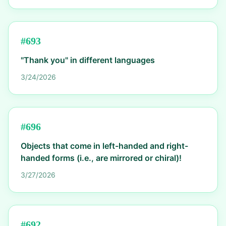
#
693
"Thank you" in different languages
3/24/2026
#
696
Objects that come in left-handed and right-
handed forms (i.e., are mirrored or chiral)!
3/27/2026
#
692