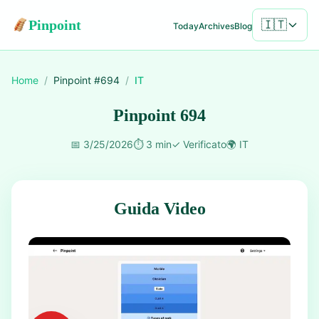
Pinpoint
🇮🇹
Today
Archives
Blog
Home
/
Pinpoint #
694
/
IT
Pinpoint 694
📅
3/25/2026
⏱️
3 min
✓
Verificato
🌍
IT
Guida Video