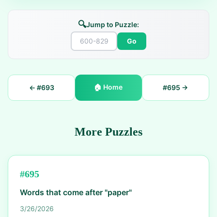
🔍
Jump to Puzzle:
Go
🏠
Home
← #
693
#
695
→
More Puzzles
#
695
Words that come after "paper"
3/26/2026