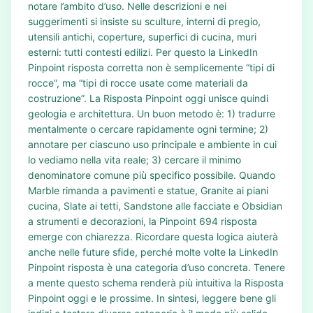
notare l’ambito d’uso. Nelle descrizioni e nei
suggerimenti si insiste su sculture, interni di pregio,
utensili antichi, coperture, superfici di cucina, muri
esterni: tutti contesti edilizi. Per questo la LinkedIn
Pinpoint risposta corretta non è semplicemente “tipi di
rocce”, ma “tipi di rocce usate come materiali da
costruzione”. La Risposta Pinpoint oggi unisce quindi
geologia e architettura. Un buon metodo è: 1) tradurre
mentalmente o cercare rapidamente ogni termine; 2)
annotare per ciascuno uso principale e ambiente in cui
lo vediamo nella vita reale; 3) cercare il minimo
denominatore comune più specifico possibile. Quando
Marble rimanda a pavimenti e statue, Granite ai piani
cucina, Slate ai tetti, Sandstone alle facciate e Obsidian
a strumenti e decorazioni, la Pinpoint 694 risposta
emerge con chiarezza. Ricordare questa logica aiuterà
anche nelle future sfide, perché molte volte la LinkedIn
Pinpoint risposta è una categoria d’uso concreta. Tenere
a mente questo schema renderà più intuitiva la Risposta
Pinpoint oggi e le prossime. In sintesi, leggere bene gli