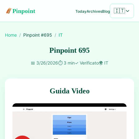
Pinpoint
🇮🇹
Today
Archives
Blog
Home
/
Pinpoint #
695
/
IT
Pinpoint 695
📅
3/26/2026
⏱️
3 min
✓
Verificato
🌍
IT
Guida Video