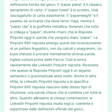
definizione fornita dal gioco. Il “paper plane” è il classico
aeroplanino di carta. Il “paper towel” è lo scottex, cioè
l’asciugatutto di carta assorbente. Il “paperweight” è il
pesetto da scrivania che tiene fermi i fogli, mentre il
“paper clip” è la graffetta metallica. Notando che tutto
si collega a “paper”, diventa chiaro che la Risposta
Pinpoint oggi è: parole che vengono dopo “paper”. La
Pinpoint 695 risposta emerge quindi dal riconoscimento
di un pattern linguistico, non da calcoli o anagrammi. Un
buon metodo è provare mentalmente diverse parole
inglesi comuni prima delle tracce. Così si arriva
rapidamente alla LinkedIn Pinpoint risposta. Ricordare
che spesso la Risposta Pinpoint oggi è un legame
semantico o grammaticale aiuta molto. Anche in altre
sfide, la LinkedIn Pinpoint risposta e la specifica
Pinpoint 695 risposta nascono dallo stesso tipo di
intuizione: una parola chiave che si combina con tutte le
altre. Quando allineiamo le cinque combinazioni, la
LinkedIn Pinpoint risposta risulta logica, coerente e
supportata dalle definizioni ufficiali del gioco,