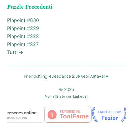
Puzzle Precedenti
Pinpoint #
830
Pinpoint #
829
Pinpoint #
828
Pinpoint #
827
Tutti
→
Friends
Kling 4
Seedance 2 JP
Veol AI
Kavel AI
© 2026
Non affiliato con LinkedIn.