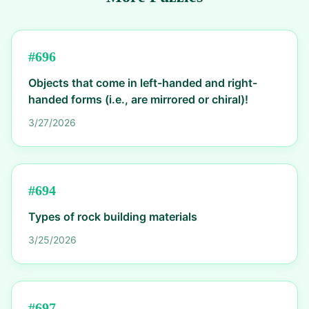
#
696
Objects that come in left-handed and right-
handed forms (i.e., are mirrored or chiral)!
3/27/2026
#
694
Types of rock building materials
3/25/2026
#
697