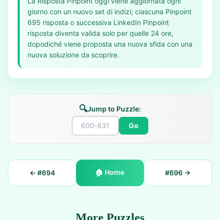
La Risposta Pinpoint oggi viene aggiornata ogni
giorno con un nuovo set di indizi; ciascuna Pinpoint
695 risposta o successiva LinkedIn Pinpoint
risposta diventa valida solo per quelle 24 ore,
dopodiché viene proposta una nuova sfida con una
nuova soluzione da scoprire.
🔍
Jump to Puzzle:
Go
🏠
Home
← #
694
#
696
→
More Puzzles