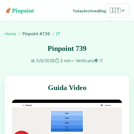
Pinpoint
🇮🇹
Today
Archives
Blog
Home
/
Pinpoint #
739
/
IT
Pinpoint 739
📅
5/9/2026
⏱️
3 min
✓
Verificato
🌍
IT
Guida Video