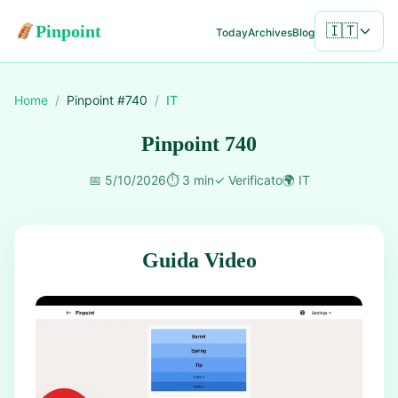
Pinpoint
🇮🇹
Today
Archives
Blog
Home
/
Pinpoint #
740
/
IT
Pinpoint 740
📅
5/10/2026
⏱️
3 min
✓
Verificato
🌍
IT
Guida Video