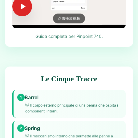
点击播放视频
Guida completa per Pinpoint 740.
Le Cinque Tracce
Barrel
1
💡
Il corpo esterno principale di una penna che ospita i
componenti interni.
Spring
2
💡
Il meccanismo interno che permette alle penne a