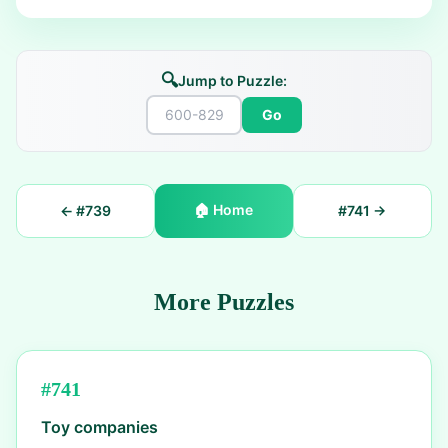
🔍
Jump to Puzzle:
Go
🏠
Home
← #
739
#
741
→
More Puzzles
#
741
Toy companies