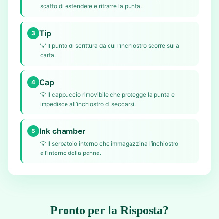
scatto di estendere e ritrarre la punta.
Tip
3
💡
Il punto di scrittura da cui l’inchiostro scorre sulla
carta.
Cap
4
💡
Il cappuccio rimovibile che protegge la punta e
impedisce all’inchiostro di seccarsi.
Ink chamber
5
💡
Il serbatoio interno che immagazzina l’inchiostro
all’interno della penna.
Pronto per la Risposta?