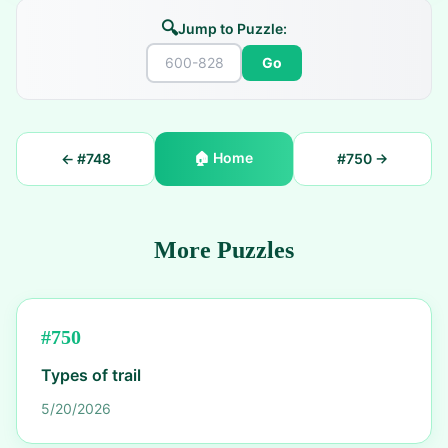
🔍
Jump to Puzzle:
Go
🏠
Home
← #
748
#
750
→
More Puzzles
#
750
Types of trail
5/20/2026