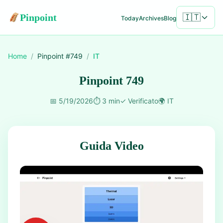
Pinpoint
🇮🇹
Today
Archives
Blog
Home
/
Pinpoint #
749
/
IT
Pinpoint 749
📅
5/19/2026
⏱️
3 min
✓
Verificato
🌍
IT
Guida Video