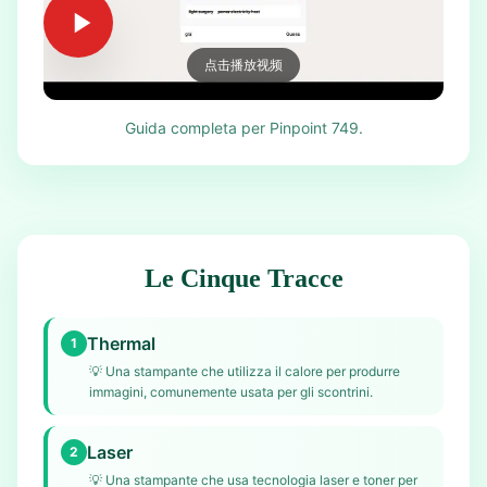
点击播放视频
Guida completa per Pinpoint 749.
Le Cinque Tracce
Thermal
1
💡
Una stampante che utilizza il calore per produrre
immagini, comunemente usata per gli scontrini.
Laser
2
💡
Una stampante che usa tecnologia laser e toner per