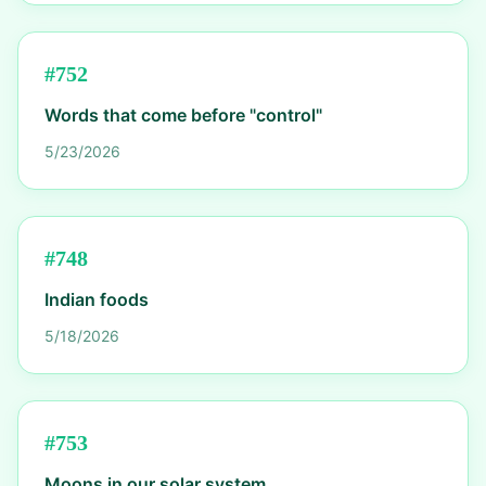
#
752
Words that come before "control"
5/23/2026
#
748
Indian foods
5/18/2026
#
753
Moons in our solar system