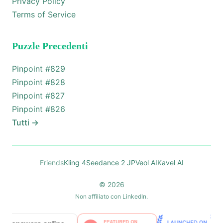
Privacy Policy
Terms of Service
Puzzle Precedenti
Pinpoint #
829
Pinpoint #
828
Pinpoint #
827
Pinpoint #
826
Tutti
→
Friends
Kling 4
Seedance 2 JP
Veol AI
Kavel AI
© 2026
Non affiliato con LinkedIn.