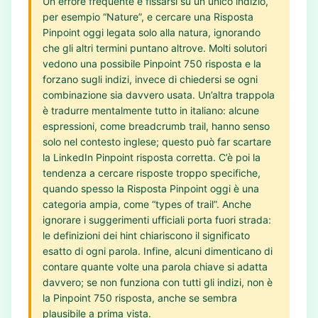
Un errore frequente è fissarsi su un unico indizio,
per esempio “Nature”, e cercare una Risposta
Pinpoint oggi legata solo alla natura, ignorando
che gli altri termini puntano altrove. Molti solutori
vedono una possibile Pinpoint 750 risposta e la
forzano sugli indizi, invece di chiedersi se ogni
combinazione sia davvero usata. Un’altra trappola
è tradurre mentalmente tutto in italiano: alcune
espressioni, come breadcrumb trail, hanno senso
solo nel contesto inglese; questo può far scartare
la LinkedIn Pinpoint risposta corretta. C’è poi la
tendenza a cercare risposte troppo specifiche,
quando spesso la Risposta Pinpoint oggi è una
categoria ampia, come “types of trail”. Anche
ignorare i suggerimenti ufficiali porta fuori strada:
le definizioni dei hint chiariscono il significato
esatto di ogni parola. Infine, alcuni dimenticano di
contare quante volte una parola chiave si adatta
davvero; se non funziona con tutti gli indizi, non è
la Pinpoint 750 risposta, anche se sembra
plausibile a prima vista.