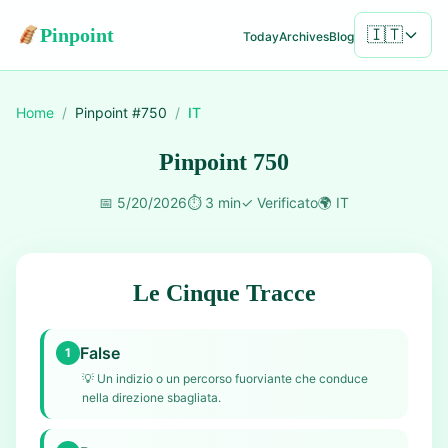
Pinpoint
🇮🇹
Today
Archives
Blog
Home
/
Pinpoint #
750
/
IT
Pinpoint 750
📅
5/20/2026
⏱️
3 min
✓
Verificato
🌍
IT
Le Cinque Tracce
False
1
💡
Un indizio o un percorso fuorviante che conduce
nella direzione sbagliata.