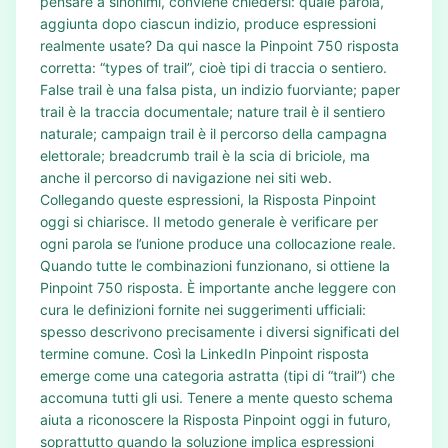
pensare a sinonimi, conviene chiedersi: quale parola,
aggiunta dopo ciascun indizio, produce espressioni
realmente usate? Da qui nasce la Pinpoint 750 risposta
corretta: “types of trail”, cioè tipi di traccia o sentiero.
False trail è una falsa pista, un indizio fuorviante; paper
trail è la traccia documentale; nature trail è il sentiero
naturale; campaign trail è il percorso della campagna
elettorale; breadcrumb trail è la scia di briciole, ma
anche il percorso di navigazione nei siti web.
Collegando queste espressioni, la Risposta Pinpoint
oggi si chiarisce. Il metodo generale è verificare per
ogni parola se l’unione produce una collocazione reale.
Quando tutte le combinazioni funzionano, si ottiene la
Pinpoint 750 risposta. È importante anche leggere con
cura le definizioni fornite nei suggerimenti ufficiali:
spesso descrivono precisamente i diversi significati del
termine comune. Così la LinkedIn Pinpoint risposta
emerge come una categoria astratta (tipi di “trail”) che
accomuna tutti gli usi. Tenere a mente questo schema
aiuta a riconoscere la Risposta Pinpoint oggi in futuro,
soprattutto quando la soluzione implica espressioni