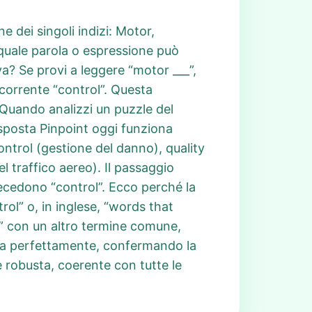
e dei singoli indizi: Motor,
 quale parola o espressione può
a? Se provi a leggere “motor ___”,
ricorrente “control”. Questa
 Quando analizzi un puzzle del
Risposta Pinpoint oggi funziona
ntrol (gestione del danno), quality
l traffico aereo). Il passaggio
ecedono “control”. Ecco perché la
ol” o, in inglese, “words that
ol” con un altro termine comune,
ina perfettamente, confermando la
è robusta, coerente con tutte le