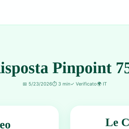
isposta Pinpoint 7
📅
5/23/2026
⏱️
3 min
✓
Verificato
🌍
IT
Le C
eo