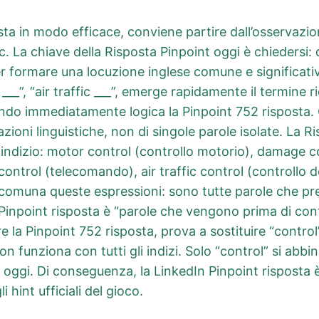
sta in modo efficace, conviene partire dall’osservazion
c. La chiave della Risposta Pinpoint oggi è chiedersi:
r formare una locuzione inglese comune e significativ
 ___”, “air traffic ___”, emerge rapidamente il termine 
ndendo immediatamente logica la Pinpoint 752 risposta.
azioni linguistiche, non di singole parole isolate. La 
indizio: motor control (controllo motorio), damage co
control (telecomando), air traffic control (controllo de
comuna queste espressioni: sono tutte parole che pr
Pinpoint risposta è “parole che vengono prima di contr
are la Pinpoint 752 risposta, prova a sostituire “contr
funziona con tutti gli indizi. Solo “control” si abb
 oggi. Di conseguenza, la LinkedIn Pinpoint risposta 
 hint ufficiali del gioco.