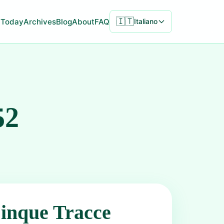
🇮🇹
Today
Archives
Blog
About
FAQ
Italiano
52
inque Tracce