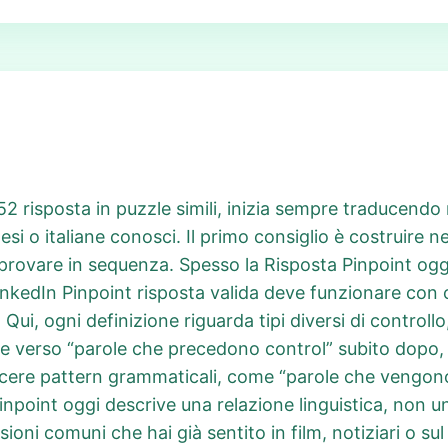
752 risposta in puzzle simili, inizia sempre traducendo
i o italiane conosci. Il primo consiglio è costruire nel
 provare in sequenza. Spesso la Risposta Pinpoint ogg
na LinkedIn Pinpoint risposta valida deve funzionare co
 Qui, ogni definizione riguarda tipi diversi di controllo
e verso “parole che precedono control” subito dopo,
oscere pattern grammaticali, come “parole che vengo
Pinpoint oggi descrive una relazione linguistica, non u
ioni comuni che hai già sentito in film, notiziari o s