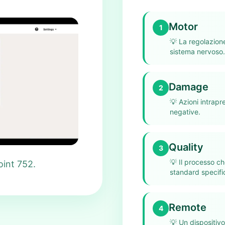
Motor
1
💡
La regolazione
sistema nervoso.
Damage
2
💡
Azioni intrapr
negative.
Quality
3
💡
Il processo ch
oint 752.
standard specific
Remote
4
💡
Un dispositiv