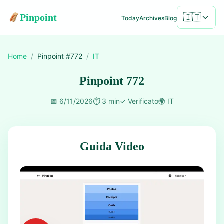
Pinpoint
🇮🇹
Today
Archives
Blog
Home
/
Pinpoint #
772
/
IT
Pinpoint 772
📅
6/11/2026
⏱️
3 min
✓
Verificato
🌍
IT
Guida Video