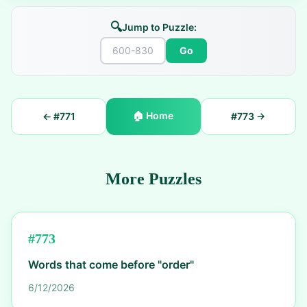
🔍
Jump to Puzzle:
Go
🏠
Home
← #
771
#
773
→
More Puzzles
#
773
Words that come before "order"
6/12/2026