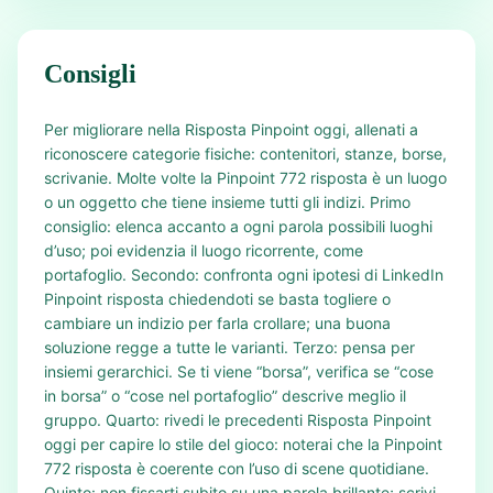
Consigli
Per migliorare nella Risposta Pinpoint oggi, allenati a
riconoscere categorie fisiche: contenitori, stanze, borse,
scrivanie. Molte volte la Pinpoint 772 risposta è un luogo
o un oggetto che tiene insieme tutti gli indizi. Primo
consiglio: elenca accanto a ogni parola possibili luoghi
d’uso; poi evidenzia il luogo ricorrente, come
portafoglio. Secondo: confronta ogni ipotesi di LinkedIn
Pinpoint risposta chiedendoti se basta togliere o
cambiare un indizio per farla crollare; una buona
soluzione regge a tutte le varianti. Terzo: pensa per
insiemi gerarchici. Se ti viene “borsa”, verifica se “cose
in borsa” o “cose nel portafoglio” descrive meglio il
gruppo. Quarto: rivedi le precedenti Risposta Pinpoint
oggi per capire lo stile del gioco: noterai che la Pinpoint
772 risposta è coerente con l’uso di scene quotidiane.
Quinto: non fissarti subito su una parola brillante; scrivi