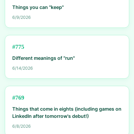
Things you can "keep"
6/9/2026
#
775
Different meanings of "run"
6/14/2026
#
769
Things that come in eights (including games on
LinkedIn after tomorrow's debut!)
6/8/2026