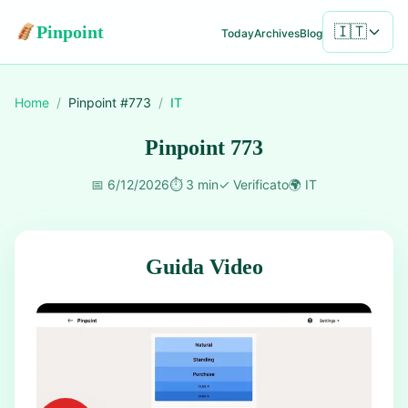
Pinpoint
🇮🇹
Today
Archives
Blog
Home
/
Pinpoint #
773
/
IT
Pinpoint 773
📅
6/12/2026
⏱️
3 min
✓
Verificato
🌍
IT
Guida Video