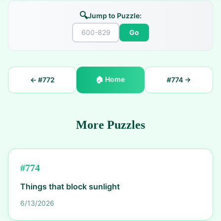
🔍
Jump to Puzzle:
Go
🏠
Home
← #
772
#
774
→
More Puzzles
#
774
Things that block sunlight
6/13/2026