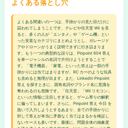
よくある落とし穴
よくある間違いの一つは、手掛かりの見た目だけに
囚われてしまうことです。テレビや任天堂 Wii を見
ると、多くの人が「エンタメ」や「ゲーム機」とい
った安直なカテゴリにまとめようとし、ガレージド
アやドローンがうまく説明できずに行き詰まりま
す。もう一つの典型的な誤りは、Pinpoint 604 答え
を単一ジャンルの名詞で片付けようとすることで
す。「電子機器」「家電」といった答えは一部の手
掛かりには当てはまりますが、RC カーのような玩具
も含めると無理が出ます。また、LinkedIn Pinpoint
答え を探すときに、固有名詞やブランド名に意識を
奪われるのも危険です。「任天堂」「Wii リモコン」
といった情報に注目しすぎると、ゲーム寄りの解釈
に偏ってしまいます。さらに、Pinpoint 答え 今日 を
急いで入力しようとするあまり、全ての手掛かりに
対して答えが本当に矛盾なく当てはまるかを検証し
ないケースも多いです。最後に、問題全体の抽象度