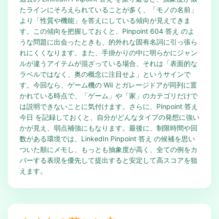
たラインにそろえられていることが多く、「モノの名前」
より「性質や機能」を答えにしている傾向が見えてきま
す。この傾向を把握しておくと、Pinpoint 604 答え のよ
うな問題に出会ったときも、的外れな固有名詞に引っ張ら
れにくくなります。また、手掛かりの中に明らかにジャン
ルが違うアイテムが混ざっている場合、それは「表面的な
ラベルではなく、奥の概念に注目せよ」というサインで
す。今回なら、ゲーム機の Wii とガレージドアが同列に置
かれている時点で、「ゲーム」や「家」のカテゴリだけで
は説明できないことに気付けます。さらに、Pinpoint 答え
今日 を記録しておくと、自分がどんなタイプの発想に強い
かが見え、弱点補強にもなります。最後に、制限時間や回
数がある環境では、LinkedIn Pinpoint 答え の候補を思い
ついた順にメモし、もっとも抽象度が高く、全ての例をカ
バーする表現を優先して提出すると安定して高スコアを狙
えます。