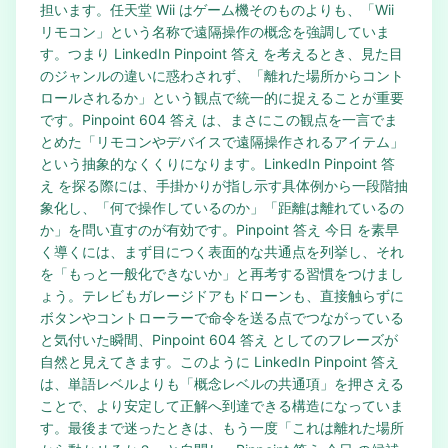
担います。任天堂 Wii はゲーム機そのものよりも、「Wii
リモコン」という名称で遠隔操作の概念を強調していま
す。つまり LinkedIn Pinpoint 答え を考えるとき、見た目
のジャンルの違いに惑わされず、「離れた場所からコント
ロールされるか」という観点で統一的に捉えることが重要
です。Pinpoint 604 答え は、まさにこの観点を一言でま
とめた「リモコンやデバイスで遠隔操作されるアイテム」
という抽象的なくくりになります。LinkedIn Pinpoint 答
え を探る際には、手掛かりが指し示す具体例から一段階抽
象化し、「何で操作しているのか」「距離は離れているの
か」を問い直すのが有効です。Pinpoint 答え 今日 を素早
く導くには、まず目につく表面的な共通点を列挙し、それ
を「もっと一般化できないか」と再考する習慣をつけまし
ょう。テレビもガレージドアもドローンも、直接触らずに
ボタンやコントローラーで命令を送る点でつながっている
と気付いた瞬間、Pinpoint 604 答え としてのフレーズが
自然と見えてきます。このように LinkedIn Pinpoint 答え
は、単語レベルよりも「概念レベルの共通項」を押さえる
ことで、より安定して正解へ到達できる構造になっていま
す。最後まで迷ったときは、もう一度「これは離れた場所