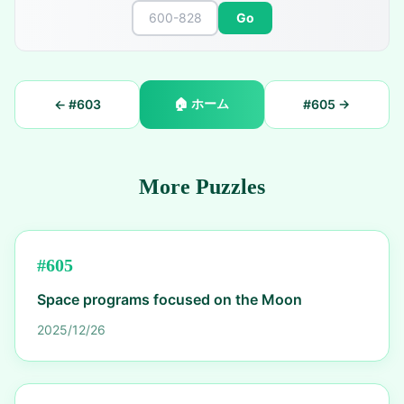
Go
🏠
ホーム
← #
603
#
605
→
More Puzzles
#
605
Space programs focused on the Moon
2025/12/26