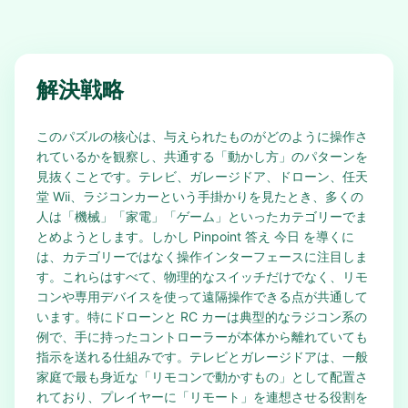
解決戦略
このパズルの核心は、与えられたものがどのように操作さ
れているかを観察し、共通する「動かし方」のパターンを
見抜くことです。テレビ、ガレージドア、ドローン、任天
堂 Wii、ラジコンカーという手掛かりを見たとき、多くの
人は「機械」「家電」「ゲーム」といったカテゴリーでま
とめようとします。しかし Pinpoint 答え 今日 を導くに
は、カテゴリーではなく操作インターフェースに注目しま
す。これらはすべて、物理的なスイッチだけでなく、リモ
コンや専用デバイスを使って遠隔操作できる点が共通して
います。特にドローンと RC カーは典型的なラジコン系の
例で、手に持ったコントローラーが本体から離れていても
指示を送れる仕組みです。テレビとガレージドアは、一般
家庭で最も身近な「リモコンで動かすもの」として配置さ
れており、プレイヤーに「リモート」を連想させる役割を