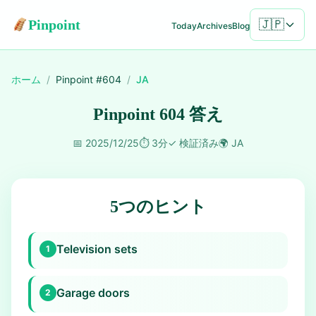
Pinpoint
🇯🇵
Today
Archives
Blog
ホーム
/
Pinpoint #
604
/
JA
Pinpoint 604 答え
📅
2025/12/25
⏱️
3分
✓
検証済み
🌍
JA
5つのヒント
Television sets
1
Garage doors
2