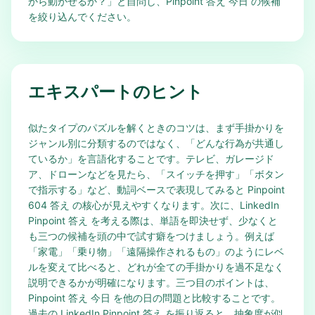
から動かせるか？」と自問し、Pinpoint 答え 今日 の候補
を絞り込んでください。
エキスパートのヒント
似たタイプのパズルを解くときのコツは、まず手掛かりを
ジャンル別に分類するのではなく、「どんな行為が共通し
ているか」を言語化することです。テレビ、ガレージド
ア、ドローンなどを見たら、「スイッチを押す」「ボタン
で指示する」など、動詞ベースで表現してみると Pinpoint
604 答え の核心が見えやすくなります。次に、LinkedIn
Pinpoint 答え を考える際は、単語を即決せず、少なくと
も三つの候補を頭の中で試す癖をつけましょう。例えば
「家電」「乗り物」「遠隔操作されるもの」のようにレベ
ルを変えて比べると、どれが全ての手掛かりを過不足なく
説明できるかが明確になります。三つ目のポイントは、
Pinpoint 答え 今日 を他の日の問題と比較することです。
過去の LinkedIn Pinpoint 答え を振り返ると、抽象度が似