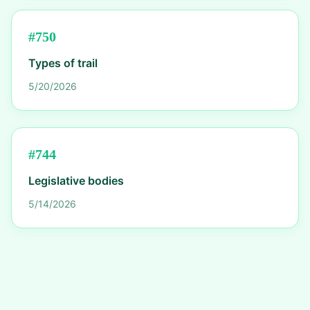
#
750
Types of trail
5/20/2026
#
744
Legislative bodies
5/14/2026