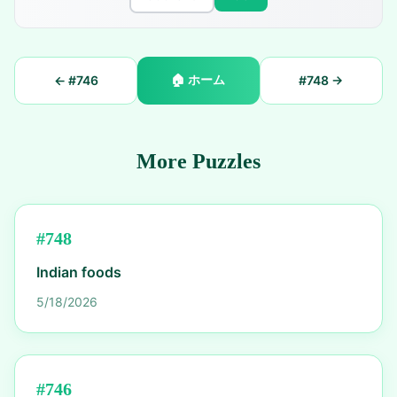
🏠
ホーム
← #
746
#
748
→
More Puzzles
#
748
Indian foods
5/18/2026
#
746