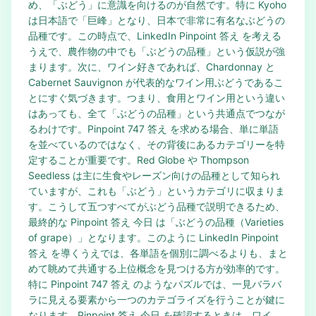
め、「ぶどう」に意識を向けるのが自然です。特に Kyoho
は日本語で「巨峰」となり、日本で非常に有名なぶどうの
品種です。この時点で、LinkedIn Pinpoint 答え を考える
うえで、農作物の中でも「ぶどうの品種」という仮説が強
まります。次に、ワイン好きであれば、Chardonnay と
Cabernet Sauvignon が代表的なワイン用ぶどうであるこ
とにすぐ気づきます。つまり、食用とワイン用という違い
はあっても、全て「ぶどうの品種」という共通点でつなが
るわけです。Pinpoint 747 答え を求める場合、単に単語
を並べているのではなく、その背後にあるカテゴリーを特
定することが重要です。Red Globe や Thompson
Seedless は主に生食やレーズン向けの品種として知られ
ていますが、これも「ぶどう」というカテゴリに収まりま
す。こうして五つすべてがぶどう品種で説明できるため、
最終的な Pinpoint 答え 今日 は「ぶどうの品種（Varieties
of grape）」となります。このように LinkedIn Pinpoint
答え を導くうえでは、各単語を個別に調べるよりも、まと
めて眺めて共通する上位概念を見つける方が効率的です。
特に Pinpoint 747 答え のようなパズルでは、一見バラバ
ラに見える要素から一つのカテゴライズを行うことが鍵に
なります。Pinpoint 答え 今日 を確認するときは、ワイ