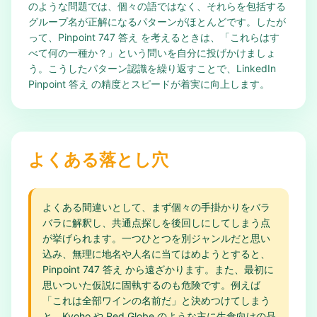
のような問題では、個々の語ではなく、それらを包括する
グループ名が正解になるパターンがほとんどです。したが
って、Pinpoint 747 答え を考えるときは、「これらはす
べて何の一種か？」という問いを自分に投げかけましょ
う。こうしたパターン認識を繰り返すことで、LinkedIn
Pinpoint 答え の精度とスピードが着実に向上します。
よくある落とし穴
よくある間違いとして、まず個々の手掛かりをバラ
バラに解釈し、共通点探しを後回しにしてしまう点
が挙げられます。一つひとつを別ジャンルだと思い
込み、無理に地名や人名に当てはめようとすると、
Pinpoint 747 答え から遠ざかります。また、最初に
思いついた仮説に固執するのも危険です。例えば
「これは全部ワインの名前だ」と決めつけてしまう
と、Kyoho や Red Globe のような主に生食向けの品