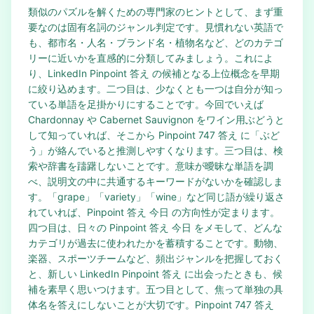
類似のパズルを解くための専門家のヒントとして、まず重
要なのは固有名詞のジャンル判定です。見慣れない英語で
も、都市名・人名・ブランド名・植物名など、どのカテゴ
リーに近いかを直感的に分類してみましょう。これによ
り、LinkedIn Pinpoint 答え の候補となる上位概念を早期
に絞り込めます。二つ目は、少なくとも一つは自分が知っ
ている単語を足掛かりにすることです。今回でいえば
Chardonnay や Cabernet Sauvignon をワイン用ぶどうと
して知っていれば、そこから Pinpoint 747 答え に「ぶど
う」が絡んでいると推測しやすくなります。三つ目は、検
索や辞書を躊躇しないことです。意味が曖昧な単語を調
べ、説明文の中に共通するキーワードがないかを確認しま
す。「grape」「variety」「wine」など同じ語が繰り返さ
れていれば、Pinpoint 答え 今日 の方向性が定まります。
四つ目は、日々の Pinpoint 答え 今日 をメモして、どんな
カテゴリが過去に使われたかを蓄積することです。動物、
楽器、スポーツチームなど、頻出ジャンルを把握しておく
と、新しい LinkedIn Pinpoint 答え に出会ったときも、候
補を素早く思いつけます。五つ目として、焦って単独の具
体名を答えにしないことが大切です。Pinpoint 747 答え