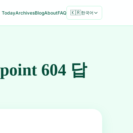
🇰🇷
Today
Archives
Blog
About
FAQ
한국어
npoint 604 답