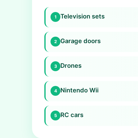
Television sets
1
Garage doors
2
Drones
3
Nintendo Wii
4
RC cars
5