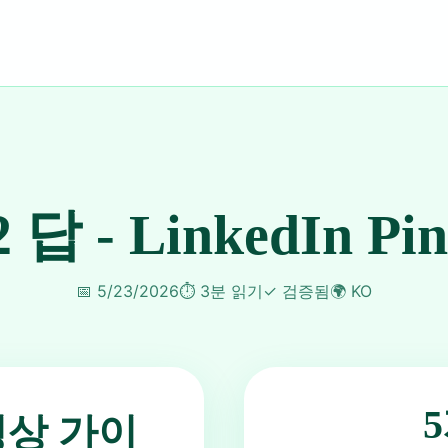
2 답 - LinkedIn Pi
📅
5/23/2026
⏱️
3분 읽기
✓
검증됨
🌍
KO
동영상 가이