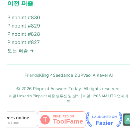
이전 퍼즐
Pinpoint #
830
Pinpoint #
829
Pinpoint #
828
Pinpoint #
827
모든 퍼즐
→
Friends
Kling 4
Seedance 2 JP
Veol AI
Kavel AI
© 2026 Pinpoint Answers Today. All rights reserved.
매일 LinkedIn Pinpoint 퍼즐 솔루션 및 전략 | 매일 12:05 AM UTC 업데이
트